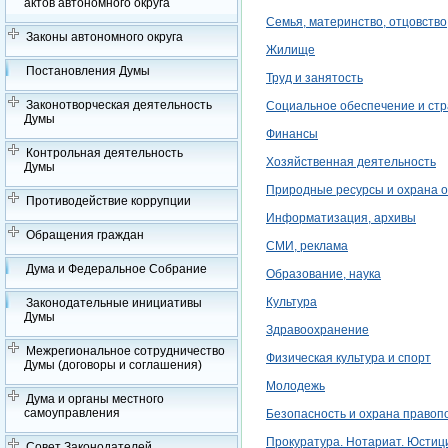
актов автономного округа
Семья, материнство, отцовство,
Законы автономного округа
Жилище
Постановления Думы
Труд и занятость
Законотворческая деятельность
Социальное обеспечение и ст
Думы
Финансы
Контрольная деятельность
Хозяйственная деятельность
Думы
Природные ресурсы и охрана 
Противодействие коррупции
Информатизация, архивы
Обращения граждан
СМИ, реклама
Дума и Федеральное Собрание
Образование, наука
Культура
Законодательные инициативы
Думы
Здравоохранение
Межрегиональное сотрудничество
Физическая культура и спорт
Думы (договоры и соглашения)
Молодежь
Дума и органы местного
самоуправления
Безопасность и охрана правоп
Прокуратура. Нотариат. Юстици
Совет Законодателей