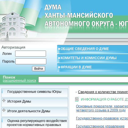
Авторизация
ОБЩИЕ СВЕДЕНИЯ О ДУМЕ
Логин
КОМИТЕТЫ И КОМИССИИ ДУМЫ
Пароль
ФРАКЦИИ В ДУМЕ
Поиск
расширенный поиск
Государственные символы Югры
Сведения о количестве приня
ИНФОРМАЦИЯ О РАБОТЕ Д
История Думы
Основные показатели, характе
четвертого созыва в 2009 году
Итоги деятельности Думы
Государственно-правовое устр
Оценка регулирующего воздействия
проектов нормативных правовых
Государственное управление