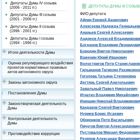
Депутаты Думы IV созыва
ДЕПУТАТЫ ДУМЫ III СОЗЫВА 
(2006 - 2011 гг.)
ФИО депутата
Депутаты Думы III созыва
(2001 - 2006 гг.)
Айпин Еремей Данилович
Алексеева Надежда Геннадьев
Депутаты Думы II созыва
(1996 - 2001 гг.)
Ананьев Сергей Алексеевич
Депутаты Думы I созыва
Андреев Алексей Владимирови
(1994 - 1996 гг.)
Богданов Владимир Леонидови
Бородин Виктор Николаевич
Итоги деятельности Думы
Важенин Юрий Иванович
Оценка регулирующего воздействия
Волостригов Петр Станиславов
проектов нормативных правовых
Гильманов Тагирзян Рахимзяно
актов автономного округа
Гоголева Татьяна Степановна
Законы автономного округа
Дегтярь Сергей Анатольевич
Завальный Павел Николаевич
Постановления Думы
Игнатко Владимир Михайлович
Инюшин Николай Владимирови
Законотворческая деятельность
Кандаков Сергей Викторович
Думы
Нуриев Борис Исаевич
Контрольная деятельность
Оборонков Петр Васильевич
Думы
Пичугов Виктор Александрович
Пустовалов Михаил Федорович
Противодействие коррупции
Резяпов Александр Филиппови