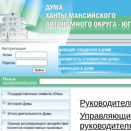
Авторизация
ОБЩИЕ СВЕДЕНИЯ О ДУМЕ
Логин
КОМИТЕТЫ И КОМИССИИ ДУМЫ
Пароль
ФРАКЦИИ В ДУМЕ
Поиск
расширенный поиск
Государственные символы Югры
Руководител
История Думы
Управляющий
Итоги деятельности Думы
руководител
Оценка регулирующего воздействия
проектов нормативных правовых