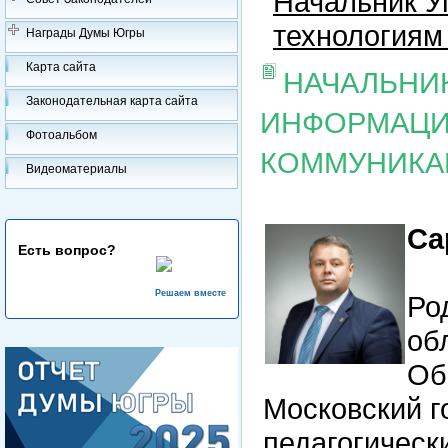
Начальник 
технологиям
Награды Думы Югры
Карта сайта
НАЧАЛЬНИ
Законодательная карта сайта
ИНФОРМАЦИ
Фотоальбом
КОММУНИКА
Видеоматериалы
Са
Есть вопрос?
Решаем вместе
Ро
об
Об
Московский г
педагогическ