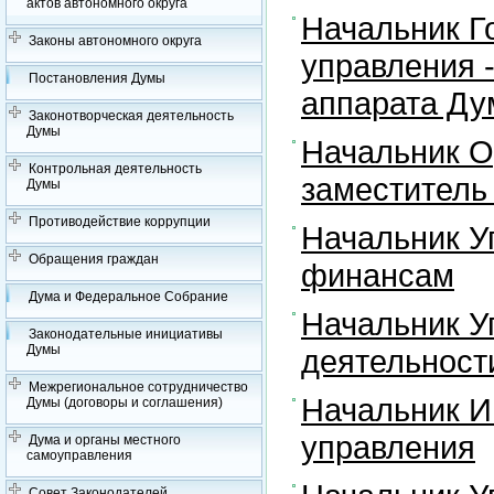
актов автономного округа
Начальник Г
Законы автономного округа
управления 
Постановления Думы
аппарата Д
Законотворческая деятельность
Думы
Начальник О
Контрольная деятельность
заместитель
Думы
Противодействие коррупции
Начальник У
Обращения граждан
финансам
Дума и Федеральное Собрание
Начальник У
Законодательные инициативы
Думы
деятельност
Межрегиональное сотрудничество
Начальник И
Думы (договоры и соглашения)
управления
Дума и органы местного
самоуправления
Совет Законодателей