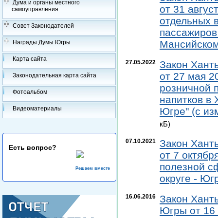
Дума и органы местного
от 31 авгус
самоуправления
отдельных 
Совет Законодателей
пассажиров 
Мансийском
Награды Думы Югры
Карта сайта
27.05.2022
Закон Хант
от 27 мая 2
Законодательная карта сайта
розничной 
Фотоальбом
напитков в
Видеоматериалы
Югре" (с из
кБ)
07.10.2021
Закон Хант
Есть вопрос?
от 7 октябр
полезной с
Решаем вместе
округе - Юг
16.06.2016
Закон Хант
Югры от 16 