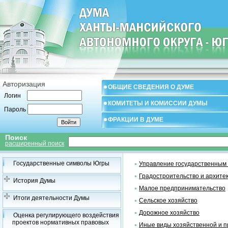
Авторизация
ОБЩИЕ СВЕДЕНИЯ О ДУМЕ
Логин
КОМИТЕТЫ И КОМИССИИ ДУМЫ
Пароль
ФРАКЦИИ В ДУМЕ
Поиск
расширенный поиск
Государственные символы Югры
Управление государственным
Градостроительство и архите
История Думы
Малое предпринимательство
Итоги деятельности Думы
Сельское хозяйство
Дорожное хозяйство
Оценка регулирующего воздействия
проектов нормативных правовых
Иные виды хозяйственной и 