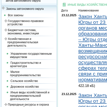
актов автономного округа
ИНЫЕ ВИДЫ ХОЗЯЙСТВЕН
Законы автономного округа
Дата
Наименование
Все законы
23.12.2025
Закон Хант
Государственно-правовое
Югры от 23 
устройство
органов ме
Бюджетная система,
образовани
экономика, инвестиции
– Югры отд
Хозяйственная и
предпринимательская
Ханты-Манс
деятельность
возмещению
Управление государственным
ресурсосна
имуществом
осуществля
Градостроительство и
архитектура
сферах тепл
Малое
связи с пр
предпринимательство
нормативам
Сельское хозяйство
422.18 кБ)
Дорожное хозяйство
Иные виды хозяйственной и
23.12.2025
Закон Хант
предпринимательской
деятельности
Югры от 23 
Природные ресурсы и охрана
органов ме