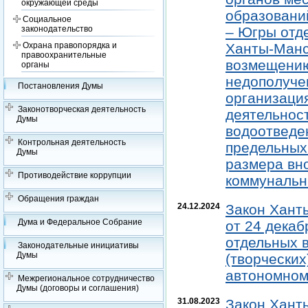
окружающей среды
образовани
Социальное
– Югры отд
законодательство
Охрана правопорядка и
Ханты-Манс
правоохранительные
возмещению
органы
недополуче
Постановления Думы
организаци
Законотворческая деятельность
деятельност
Думы
водоотведе
Контрольная деятельность
предельных
Думы
размера вн
Противодействие коррупции
коммунальн
Обращения граждан
24.12.2024
Закон Хант
Дума и Федеральное Собрание
от 24 декаб
отдельных 
Законодательные инициативы
Думы
(творчески
автономном 
Межрегиональное сотрудничество
Думы (договоры и соглашения)
31.08.2023
Закон Хант