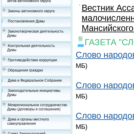
актов автономного округа
Вестник Асс
Законы автономного округа
малочисленн
Постановления Думы
Мансийского
Законотворческая деятельность
Думы
ГАЗЕТА "С
Контрольная деятельность
Думы
Слово народов
Противодействие коррупции
МБ)
Обращения граждан
Дума и Федеральное Собрание
Слово народов
Законодательные инициативы
МБ)
Думы
Межрегиональное сотрудничество
Думы (договоры и соглашения)
Слово народов
Дума и органы местного
самоуправления
МБ)
Совет Законодателей