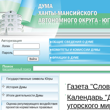
Авторизация
ОБЩИЕ СВЕДЕНИЯ О ДУМЕ
Логин
КОМИТЕТЫ И КОМИССИИ ДУМЫ
Пароль
ФРАКЦИИ В ДУМЕ
Поиск
расширенный поиск
Государственные символы Югры
Газета "Сло
История Думы
Календарь "
Итоги деятельности Думы
угорского ми
Оценка регулирующего воздействия
проектов нормативных правовых