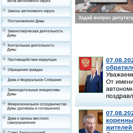
актов автономного округа
Законы автономного округа
Заседания Думы
Задай вопрос депутат
Постановления Думы
Законотворческая деятельность
Думы
Контрольная деятельность
Думы
07.08.20
Противодействие коррупции
обратил
Обращения граждан
Уважаем
Дума и Федеральное Собрание
От имени
автономн
Законодательные инициативы
Думы
поздравл
Межрегиональное сотрудничество
Думы (договоры и соглашения)
07.08.20
Дума и органы местного
коренны
самоуправления
жителей
Совет Законодателей