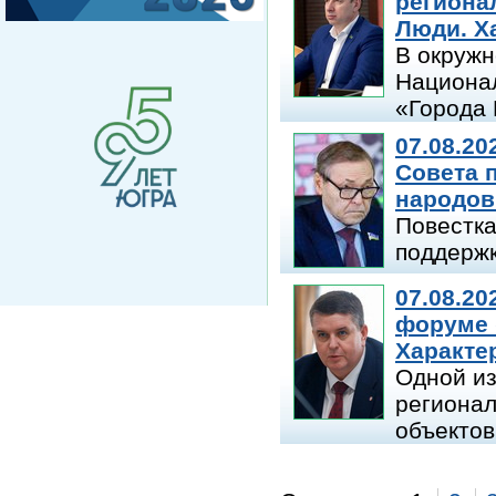
региона
Люди. Х
В окружн
Национал
«Города 
07.08.20
Совета 
народов
Повестка
поддержк
07.08.20
форуме 
Характе
Одной из
регионал
объектов