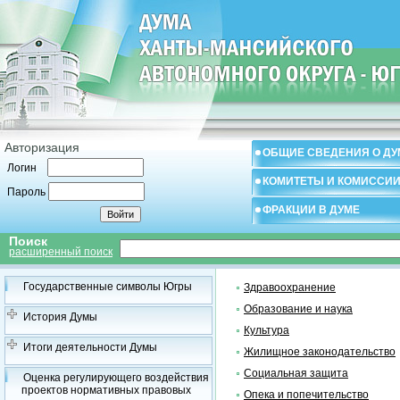
Авторизация
ОБЩИЕ СВЕДЕНИЯ О ДУ
Логин
КОМИТЕТЫ И КОМИССИ
Пароль
ФРАКЦИИ В ДУМЕ
Поиск
расширенный поиск
Государственные символы Югры
Здравоохранение
Образование и наука
История Думы
Культура
Итоги деятельности Думы
Жилищное законодательство
Социальная защита
Оценка регулирующего воздействия
проектов нормативных правовых
Опека и попечительство