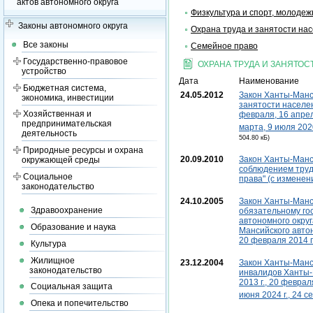
актов автономного округа
Физкультура и спорт, молодеж
Законы автономного округа
Охрана труда и занятости на
Все законы
Семейное право
Государственно-правовое
ОХРАНА ТРУДА И ЗАНЯТО
устройство
Дата
Наименование
Бюджетная система,
24.05.2012
Закон Ханты-Манси
экономика, инвестиции
занятости населен
Хозяйственная и
февраля, 16 апреля
предпринимательская
марта, 9 июля 2020 
деятельность
504.80 кБ)
Природные ресурсы и охрана
20.09.2010
Закон Ханты-Манси
окружающей среды
соблюдением труд
Социальное
права" (с изменени
законодательство
24.10.2005
Закон Ханты-Манси
Здравоохранение
обязательному го
автономного окру
Образование и наука
Мансийского автоно
20 февраля 2014 г.
Культура
Жилищное
23.12.2004
Закон Ханты-Манси
законодательство
инвалидов Ханты-М
2013 г., 20 февраля
Социальная защита
июня 2024 г., 24 с
Опека и попечительство