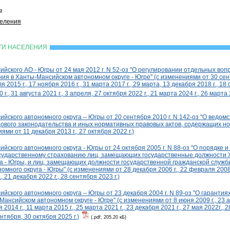
ь
селения
СТИ НАСЕЛЕНИЯ
йского АО - Югры от 24 мая 2012 г. N 52-оз "О регулировании отдельных воп
ия в Ханты-Мансийском автономном округе - Югре" (с изменениями от 30 сент
 2015 г., 17 ноября 2016 г., 31 марта 2017 г., 29 марта, 13 декабря 2018 г., 18 
г., 31 августа 2021 г., 3 апреля, 27 октября 2022 г., 21 марта 2024 г., 26 марта
йского автономного округа – Югры от 20 сентября 2010 г. N 142-оз "О ведом
ового законодательства и иных нормативных правовых актов, содержащих н
ями от 11 декабря 2013 г., 27 октября 2022 г.)
йского автономного округа - Югры от 24 октября 2005 г. N 88-оз "О порядке 
сударственному страхованию лиц, замещающих государственные должности 
га - Югры, и лиц, замещающих должности государственной гражданской служб
много округа - Югры" (с изменениями от 28 декабря 2006 г., 22 февраля 2008 г
, 21 декабря 2022 г., 28 сентября 2023 г.)
йского автономного округа – Югры от 23 декабря 2004 г. N 89-оз "О гарантия
ансийском автономном округе - Югре" (с изменениями от 8 июня 2009 г., 23 
 2014 г., 11 марта 2015 г., 25 марта 2021 г., 23 декабря 2021 г., 27 мая 2022г., 
ентября, 30 октября 2025 г.)
(.pdf, 205.20 кБ)