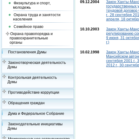
09.12.2004
Закон Ханты-Манси
Физкультура и спорт,
государственных 
молодежь
трудовой договор
Охрана труда и занятости
г., 28 сентября 201
населения
апреля, 18 октября
Семейное право
10.10.2003
Закон Ханты-Манси
регулированию со
Охрана правопорядка и
9 июня, 31 октября
правоохранительные
г.)
органы
10.02.1998
Закон Ханты-Манси
Постановления Думы
Мансийском автоно
сентября 2001 г., 
Законотворческая деятельность
2012 г., 30 сентябр
Думы
Контрольная деятельность
Думы
Противодействие коррупции
Обращения граждан
Дума и Федеральное Собрание
Законодательные инициативы
Думы