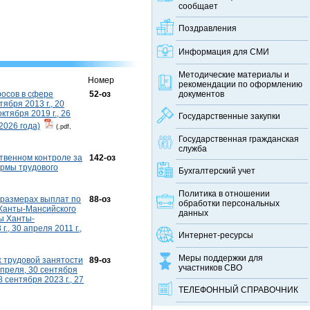
сообщает
Поздравления
Информация для СМИ
Методические материалы и
Номер
рекомендации по оформлению
росов в сфере
52-оз
документов
ября 2013 г., 20
октября 2019 г., 26
Государственные закупки
 2026 года)
(.pdf,
Государственная гражданская
служба
ственном контроле за
142-оз
ормы трудового
Бухгалтерский учет
Политика в отношении
и размерах выплат по
88-оз
обработки персональных
Ханты-Мансийского
данных
ы Ханты-
., 30 апреля 2011 г.,
Интернет-ресурсы
Меры поддержки для
х трудовой занятости
89-оз
участников СВО
апреля, 30 сентября
28 сентября 2023 г., 27
ТЕЛЕФОННЫЙ CПРАВОЧНИК