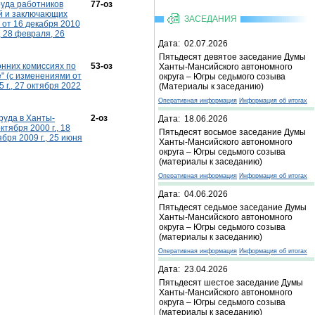
руда работников
77-оз
ий и заключающих
ЗАСЕДАНИЯ
 от 16 декабря 2010
., 28 февраля, 26
Дата: 02.07.2026
Пятьдесят девятое заседание Думы
онних комиссиях по
53-оз
Ханты-Мансийского автономного
" (с изменениями от
округа – Югры седьмого созыва
5 г., 27 октября 2022
(Материалы к заседанию)
Оперативная информация
Информация об итогах
руда в Ханты-
2-оз
Дата: 18.06.2026
тября 2000 г., 18
Пятьдесят восьмое заседание Думы
ября 2009 г., 25 июня
Ханты-Мансийского автономного
округа – Югры седьмого созыва
(материалы к заседанию)
Оперативная информация
Информация об итогах
Дата: 04.06.2026
Пятьдесят седьмое заседание Думы
Ханты-Мансийского автономного
округа – Югры седьмого созыва
(материалы к заседанию)
Оперативная информация
Информация об итогах
Дата: 23.04.2026
Пятьдесят шестое заседание Думы
Ханты-Мансийского автономного
округа – Югры седьмого созыва
(материалы к заседанию)