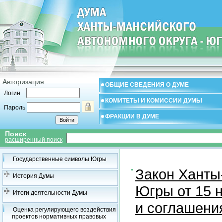
Авторизация
ОБЩИЕ СВЕДЕНИЯ О ДУМЕ
Логин
КОМИТЕТЫ И КОМИССИИ ДУМЫ
Пароль
ФРАКЦИИ В ДУМЕ
Поиск
расширенный поиск
Государственные символы Югры
Закон Ханты
История Думы
Югры от 15 н
Итоги деятельности Думы
и соглашени
Оценка регулирующего воздействия
проектов нормативных правовых