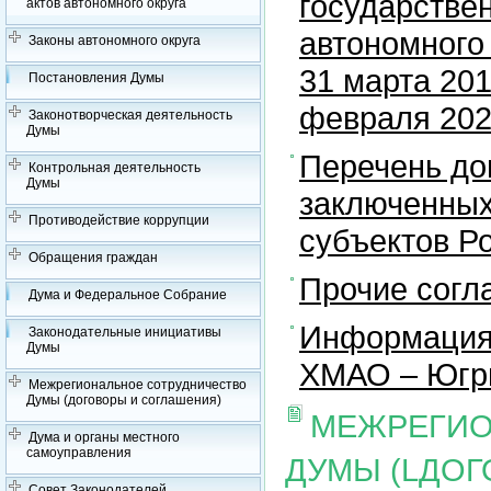
государстве
актов автономного округа
автономного 
Законы автономного округа
31 марта 201
Постановления Думы
февраля 2023
Законотворческая деятельность
Думы
Перечень до
Контрольная деятельность
Думы
заключенных
Противодействие коррупции
субъектов Р
Обращения граждан
Прочие согл
Дума и Федеральное Собрание
Информация 
Законодательные инициативы
Думы
ХМАО – Югры
Межрегиональное сотрудничество
Думы (договоры и соглашения)
МЕЖРЕГИО
Дума и органы местного
самоуправления
ДУМЫ (LДОГ
Совет Законодателей