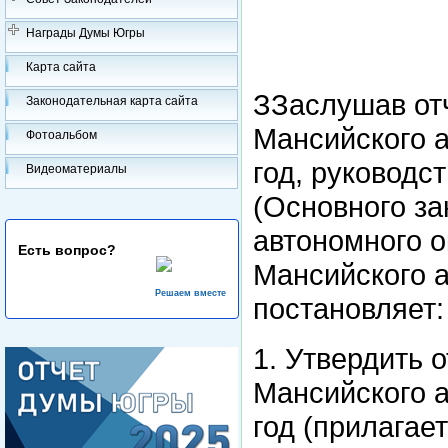
Награды Думы Югры
Карта сайта
ЗЗаслушав от
Законодательная карта сайта
Мансийского а
Фотоальбом
год, руководс
Видеоматериалы
(Основного за
автономного о
Есть вопрос?
Мансийского а
Решаем вместе
постановляет:
1. Утвердить 
Мансийского а
год (прилагает