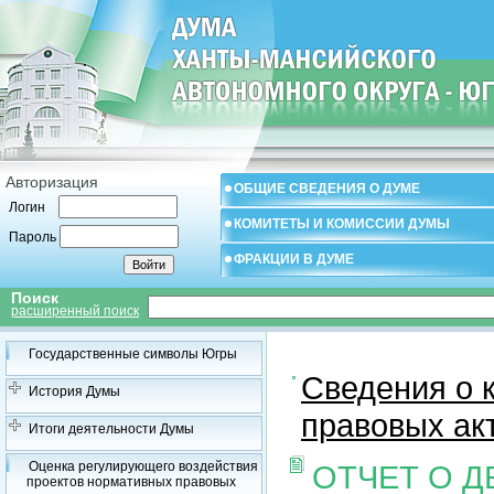
Авторизация
ОБЩИЕ СВЕДЕНИЯ О ДУМЕ
Логин
КОМИТЕТЫ И КОМИССИИ ДУМЫ
Пароль
ФРАКЦИИ В ДУМЕ
Поиск
расширенный поиск
Государственные символы Югры
Сведения о 
История Думы
правовых ак
Итоги деятельности Думы
Оценка регулирующего воздействия
ОТЧЕТ О 
проектов нормативных правовых