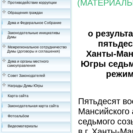
(МАТЕРИАЛЫ
Противодействие коррупции
Обращения граждан
Дума и Федеральное Собрание
о результ
Законодательные инициативы
Думы
пятьдес
Межрегиональное сотрудничество
Ханты-Ман
Думы (договоры и соглашения)
Югры седьмо
Дума и органы местного
самоуправления
режим
Совет Законодателей
Награды Думы Югры
Карта сайта
Пятьдесят во
Законодательная карта сайта
Мансийского 
Фотоальбом
седьмого соз
Видеоматериалы
в г. Ханты-М