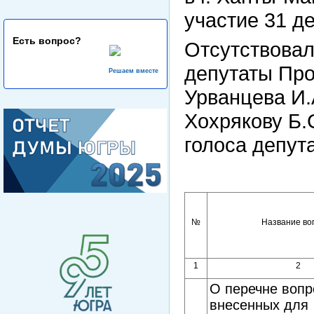
участие 31 де
Есть вопрос?
Отсутствовал
депутаты Про
Решаем вместе
Урванцева И.
Хохрякову Б.
голоса депута
№
Название во
1
2
О перечне вопр
внесенных для