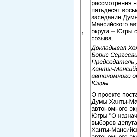
рассмотрения н
пятьдесят вос
заседании Дум
Мансийского ав
округа – Югры 
1.
созыва.
Докладывал Хо
Борис Сергееви
Председатель
Ханты-Мансий
автономного ок
Югры
О проекте пост
Думы Ханты-Ма
автономного ок
Югры "О назна
выборов депут
Ханты-Мансийс
автономного ок