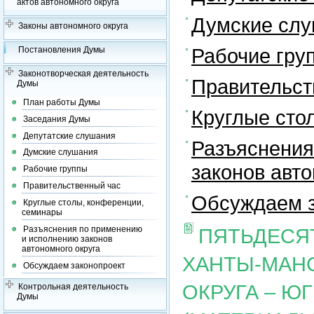
актов автономного округа
Думские сл
Законы автономного округа
Рабочие гру
Постановления Думы
Законотворческая деятельность
Правительст
Думы
План работы Думы
Круглые сто
Заседания Думы
Депутатские слушания
Разъяснения
Думские слушания
законов авто
Рабочие группы
Правительственный час
Обсуждаем з
Круглые столы, конференции,
семинары
Разъяснения по применению
ПЯТЬДЕСЯ
и исполнению законов
автономного округа
ХАНТЫ-МАН
Обсуждаем законопроект
ОКРУГА – Ю
Контрольная деятельность
Думы