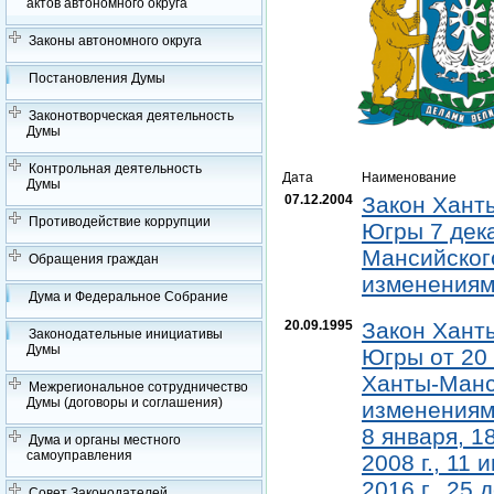
актов автономного округа
Законы автономного округа
Постановления Думы
Законотворческая деятельность
Думы
Контрольная деятельность
Дата
Наименование
Думы
07.12.2004
Закон Хант
Противодействие коррупции
Югры 7 дека
Мансийского
Обращения граждан
изменениями
Дума и Федеральное Собрание
20.09.1995
Закон Хант
Законодательные инициативы
Думы
Югры от 20 
Ханты-Манс
Межрегиональное сотрудничество
Думы (договоры и соглашения)
изменениями
8 января, 18
Дума и органы местного
самоуправления
2008 г., 11 
2016 г., 25 
Совет Законодателей