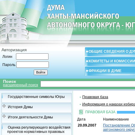
Авторизация
ОБЩИЕ СВЕДЕНИЯ О ДУ
Логин
КОМИТЕТЫ И КОМИССИ
Пароль
ФРАКЦИИ В ДУМЕ
Поиск
расширенный поиск
Государственные символы Югры
Правовая база
Информация о наказах избир
История Думы
ПРАВОВАЯ БАЗА
Итоги деятельности Думы
Дата
Наименование
20.09.2007
Постановление Об
Оценка регулирующего воздействия
автономного округ
проектов нормативных правовых