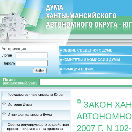
Авторизация
ОБЩИЕ СВЕДЕНИЯ О ДУМЕ
Логин
КОМИТЕТЫ И КОМИССИИ ДУМЫ
Пароль
ФРАКЦИИ В ДУМЕ
Поиск
расширенный поиск
Государственные символы Югры
ЗАКОН ХА
История Думы
АВТОНОМНОГ
Итоги деятельности Думы
Оценка регулирующего воздействия
2007 Г. N 1
проектов нормативных правовых