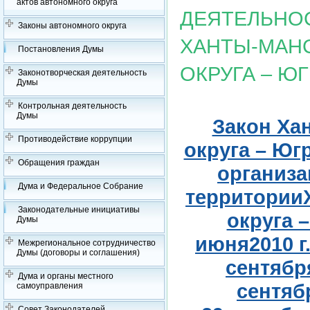
актов автономного округа
ДЕЯТЕЛЬНО
Законы автономного округа
ХАНТЫ-МАН
Постановления Думы
ОКРУГА – Ю
Законотворческая деятельность
Думы
Контрольная деятельность
Думы
Закон Ха
Противодействие коррупции
округа – Югр
Обращения граждан
организа
Дума и Федеральное Собрание
территории
Законодательные инициативы
округа 
Думы
июня2010 г.
Межрегиональное сотрудничество
Думы (договоры и соглашения)
сентября
Дума и органы местного
сентябр
самоуправления
Совет Законодателей