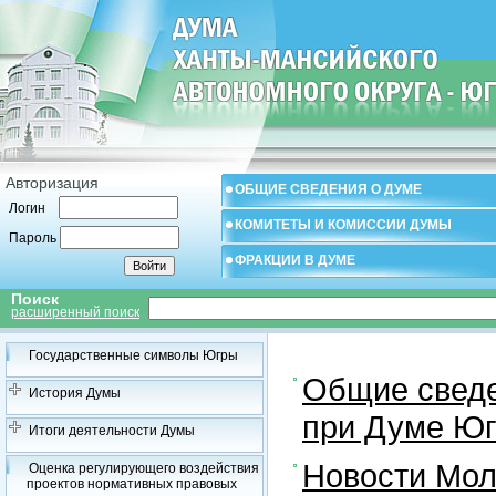
Авторизация
ОБЩИЕ СВЕДЕНИЯ О ДУМЕ
Логин
КОМИТЕТЫ И КОМИССИИ ДУМЫ
Пароль
ФРАКЦИИ В ДУМЕ
Поиск
расширенный поиск
Государственные символы Югры
Общие свед
История Думы
при Думе Юг
Итоги деятельности Думы
Новости Мол
Оценка регулирующего воздействия
проектов нормативных правовых