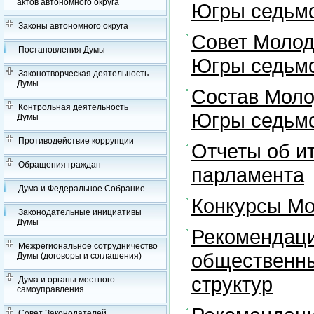
актов автономного округа
Югры седьмо
Законы автономного округа
Совет Молод
Постановления Думы
Югры седьмо
Законотворческая деятельность
Думы
Состав Моло
Контрольная деятельность
Югры седьмо
Думы
Противодействие коррупции
Отчеты об и
Обращения граждан
парламента
Дума и Федеральное Собрание
Конкурсы Мо
Законодательные инициативы
Думы
Рекомендаци
Межрегиональное сотрудничество
общественны
Думы (договоры и соглашения)
структур
Дума и органы местного
самоуправления
Совет Законодателей