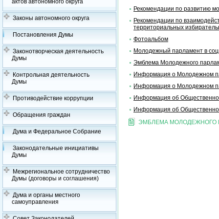
актов автономного округа
Рекомендации по развитию м
Законы автономного округа
Рекомендации по взаимодейст
территориальных избирательн
Постановления Думы
Фотоальбом
Молодежный парламент в соц
Законотворческая деятельность
Думы
Эмблема Молодежного парла
Информация о Молодежном па
Контрольная деятельность
Думы
Информация о Молодежном па
Информация об Общественной
Противодействие коррупции
Информация об Общественной
Обращения граждан
ЭМБЛЕМА МОЛОДЕЖНОГО 
Дума и Федеральное Собрание
Законодательные инициативы
Думы
Межрегиональное сотрудничество
Думы (договоры и соглашения)
Дума и органы местного
самоуправления
Совет Законодателей