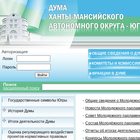
Авторизация
ОБЩИЕ СВЕДЕНИЯ О ДУ
Логин
КОМИТЕТЫ И КОМИССИ
Пароль
ФРАКЦИИ В ДУМЕ
Поиск
расширенный поиск
Государственные символы Югры
Общие сведения о Молодежно
Новости Молодежного парлам
История Думы
Совет Молодежного парламен
Итоги деятельности Думы
Состав Молодёжного парламе
Отчеты об итогах деятельнос
Оценка регулирующего воздействия
проектов нормативных правовых
Конкурсы Молодежного парла