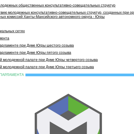
олодежных общественных консультативно-совещательных структур
вию молодежных консультативно-совещательных структур, созданных при ор
ых комиссий Ханты-Мансийского автономного округа - Югры
иальных сетях
мента
рламенте при Думе Югры шестого созыва
рламенте при Думе Югры пятого созыва
 молодежной палате при Думе Югры четвертого созыва
 молодежной палате при Думе Югры третьего созыва
ПАРЛАМЕНТА