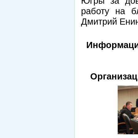
Югры за дов
работу на б
Дмитрий Енин
Информаци
Организа