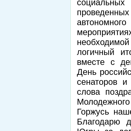
социальны
проведен
автономн
мероприят
необходимой 
логичный ит
вместе с де
День россий
сенаторов и
слова поздр
Молодежног
Горжусь наш
Благодарю 