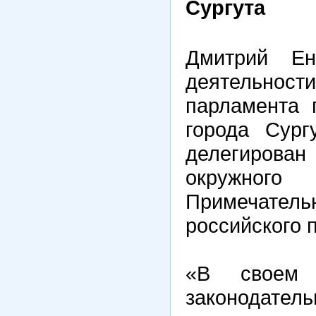
Сургута
Дмитрий Ен
деятельност
парламента
города Сург
делегиров
окружного
Примечатель
российского 
«В своем 
законодател