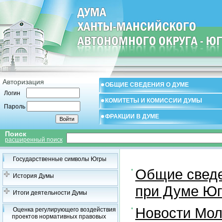
Авторизация
ОБЩИЕ СВЕДЕНИЯ О ДУМЕ
Логин
КОМИТЕТЫ И КОМИССИИ ДУМЫ
Пароль
ФРАКЦИИ В ДУМЕ
Поиск
расширенный поиск
Государственные символы Югры
Общие свед
История Думы
при Думе Юг
Итоги деятельности Думы
Новости Мол
Оценка регулирующего воздействия
проектов нормативных правовых