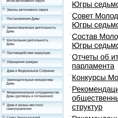
актов автономного округа
Югры седьмо
Законы автономного округа
Совет Молод
Постановления Думы
Югры седьмо
Законотворческая деятельность
Думы
Состав Моло
Контрольная деятельность
Югры седьмо
Думы
Противодействие коррупции
Отчеты об и
Обращения граждан
парламента
Дума и Федеральное Собрание
Конкурсы Мо
Законодательные инициативы
Думы
Рекомендаци
Межрегиональное сотрудничество
общественны
Думы (договоры и соглашения)
структур
Дума и органы местного
самоуправления
Совет Законодателей