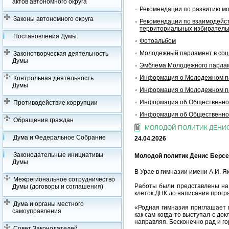
актов автономного округа
Рекомендации по развитию м
Законы автономного округа
Рекомендации по взаимодейст
территориальных избирательн
Постановления Думы
Фотоальбом
Молодежный парламент в соц
Законотворческая деятельность
Думы
Эмблема Молодежного парла
Информация о Молодежном па
Контрольная деятельность
Думы
Информация о Молодежном па
Информация об Общественной
Противодействие коррупции
Информация об Общественной
Обращения граждан
МОЛОДОЙ ПОЛИТИК ДЕНИС
Дума и Федеральное Собрание
24.04.2026
Законодательные инициативы
Молодой политик Денис Берсе
Думы
В Урае в гимназии имени А.И. 
Межрегиональное сотрудничество
Работы были представлены на 
Думы (договоры и соглашения)
клеток ДНК до написания прог
Дума и органы местного
«Родная гимназия приглашает 
самоуправления
как сам когда-то выступал с до
направляя. Бесконечно рад и го
Совет Законодателей