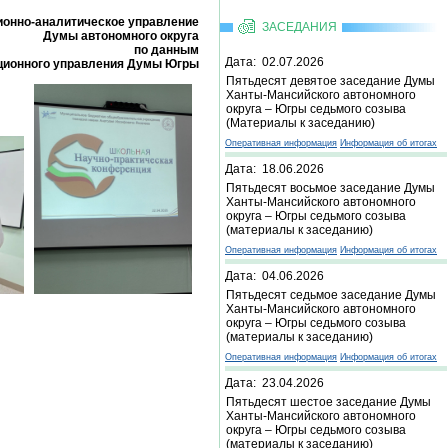
онно-аналитическое управление
ЗАСЕДАНИЯ
Думы автономного округа
по данным
Дата: 02.07.2026
ционного управления Думы Югры
Пятьдесят девятое заседание Думы
Ханты-Мансийского автономного
округа – Югры седьмого созыва
(Материалы к заседанию)
Оперативная информация
Информация об итогах
Дата: 18.06.2026
Пятьдесят восьмое заседание Думы
Ханты-Мансийского автономного
округа – Югры седьмого созыва
(материалы к заседанию)
Оперативная информация
Информация об итогах
Дата: 04.06.2026
Пятьдесят седьмое заседание Думы
Ханты-Мансийского автономного
округа – Югры седьмого созыва
(материалы к заседанию)
Оперативная информация
Информация об итогах
Дата: 23.04.2026
Пятьдесят шестое заседание Думы
Ханты-Мансийского автономного
округа – Югры седьмого созыва
(материалы к заседанию)