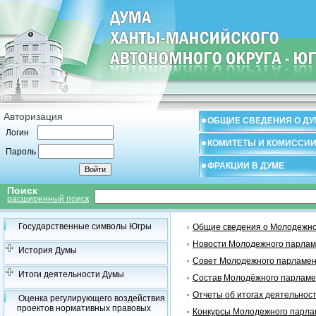
Авторизация
ОБЩИЕ СВЕДЕНИЯ О ДУ
Логин
КОМИТЕТЫ И КОМИССИ
Пароль
ФРАКЦИИ В ДУМЕ
Поиск
расширенный поиск
Государственные символы Югры
Общие сведения о Молодежно
Новости Молодежного парлам
История Думы
Совет Молодежного парламен
Итоги деятельности Думы
Состав Молодёжного парламе
Отчеты об итогах деятельнос
Оценка регулирующего воздействия
проектов нормативных правовых
Конкурсы Молодежного парла