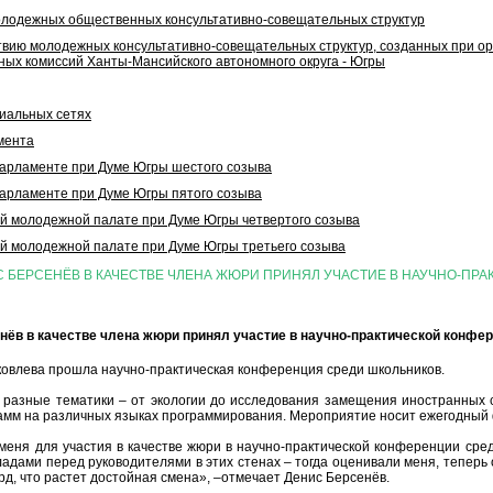
олодежных общественных консультативно-совещательных структур
вию молодежных консультативно-совещательных структур, созданных при ор
ых комиссий Ханты-Мансийского автономного округа - Югры
иальных сетях
мента
рламенте при Думе Югры шестого созыва
рламенте при Думе Югры пятого созыва
 молодежной палате при Думе Югры четвертого созыва
 молодежной палате при Думе Югры третьего созыва
 БЕРСЕНЁВ В КАЧЕСТВЕ ЧЛЕНА ЖЮРИ ПРИНЯЛ УЧАСТИЕ В НАУЧНО-ПР
нёв в качестве члена жюри принял участие в научно-практической конфе
Яковлева прошла научно-практическая конференция среди школьников.
разные тематики – от экологии до исследования замещения иностранных сл
рамм на различных языках программирования. Мероприятие носит ежегодный
меня для участия в качестве жюри в научно-практической конференции сре
кладами перед руководителями в этих стенах – тогда оценивали меня, теперь
рд, что растет достойная смена», –отмечает Денис Берсенёв.