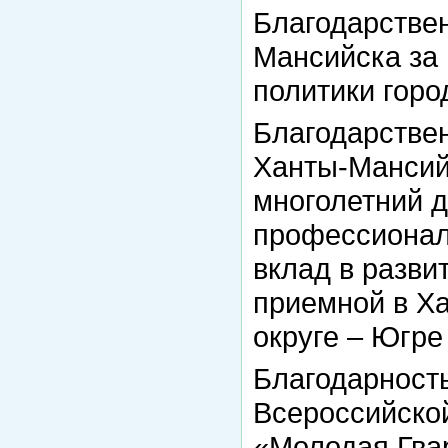
Благодарстве
Мансийска за
политики города
Благодарстве
Ханты-Мансийс
многолетний д
профессионал
вклад в разв
приемной в Х
округе – Югре 
Благодарност
Всероссийско
«Молодая Гва