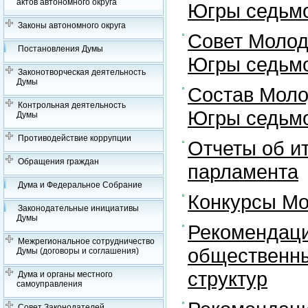
актов автономного округа
Югры седьмо
Законы автономного округа
Совет Молод
Постановления Думы
Югры седьмо
Законотворческая деятельность
Думы
Состав Моло
Контрольная деятельность
Югры седьмо
Думы
Противодействие коррупции
Отчеты об и
Обращения граждан
парламента
Дума и Федеральное Собрание
Конкурсы Мо
Законодательные инициативы
Думы
Рекомендаци
Межрегиональное сотрудничество
общественны
Думы (договоры и соглашения)
структур
Дума и органы местного
самоуправления
Совет Законодателей