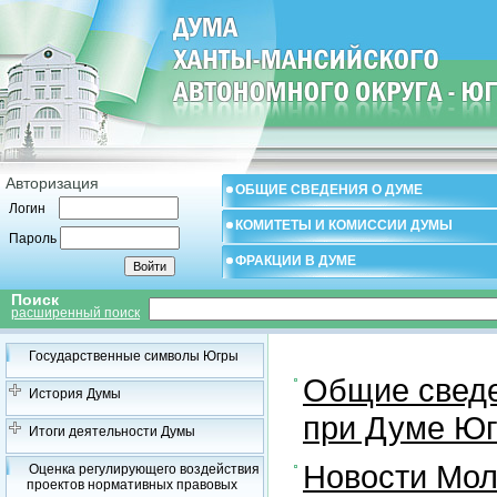
Авторизация
ОБЩИЕ СВЕДЕНИЯ О ДУМЕ
Логин
КОМИТЕТЫ И КОМИССИИ ДУМЫ
Пароль
ФРАКЦИИ В ДУМЕ
Поиск
расширенный поиск
Государственные символы Югры
Общие свед
История Думы
при Думе Юг
Итоги деятельности Думы
Новости Мол
Оценка регулирующего воздействия
проектов нормативных правовых