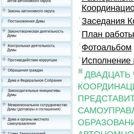
актов автономного округа
Координацио
Законы автономного округа
Заседания К
Постановления Думы
План работы
Законотворческая деятельность
Думы
Фотоальбом
Контрольная деятельность
Думы
Исполнение 
Противодействие коррупции
Обращения граждан
ДВАДЦАТЬ
Дума и Федеральное Собрание
КООРДИНАЦ
Законодательные инициативы
Думы
ПРЕДСТАВИ
Межрегиональное сотрудничество
САМОУПРАВ
Думы (договоры и соглашения)
Дума и органы местного
ОБРАЗОВАН
самоуправления
Совет Законодателей