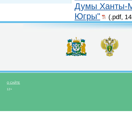
Думы Ханты-М
Югры"
(.pdf, 1
О САЙТЕ
12+