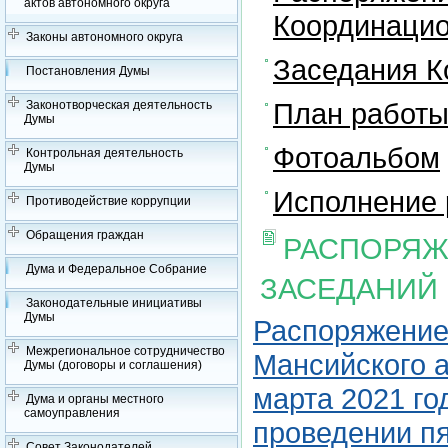
актов автономного округа
Координацио
Законы автономного округа
Заседания К
Постановления Думы
План работы
Законотворческая деятельность
Думы
Фотоальбом
Контрольная деятельность
Думы
Исполнение 
Противодействие коррупции
Обращения граждан
РАСПОРЯЖ
Дума и Федеральное Собрание
ЗАСЕДАНИЙ
Законодательные инициативы
Думы
Распоряжение
Межрегиональное сотрудничество
Мансийского а
Думы (договоры и соглашения)
марта 2021 го
Дума и органы местного
самоуправления
проведении п
Совет Законодателей