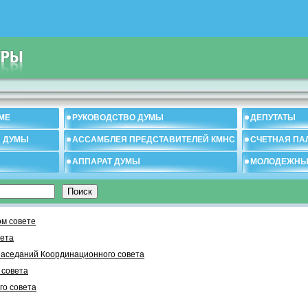
МЕ
РУКОВОДСТВО ДУМЫ
ДЕПУТАТЫ
И ДУМЫ
АССАМБЛЕЯ ПРЕДСТАВИТЕЛЕЙ КМНС
СЧЕТНАЯ ПА
АППАРАТ ДУМЫ
МОЛОДЕЖНЫ
м совете
вета
заседаний Координационного совета
 cовета
го совета