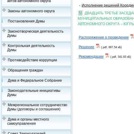
актов автономного округа
Исполнение решений Координ
Законы автономного округа
ДВАДЦАТЬ ТРЕТЬЕ ЗАСЕД
МУНИЦИПАЛЬНЫХ ОБРАЗОВАН
Постановления Думы
АВТОНОМНОГО ОКРУГА – ЮГР
Законотворческая деятельность
Думы
Распоряжение о проведении
Контрольная деятельность
Решение
(.pdf, 687.54 кБ)
Думы
Рекомендации
(.pdf, 341.83 кБ)
Противодействие коррупции
Обращения граждан
Дума и Федеральное Собрание
Законодательные инициативы
Думы
Межрегиональное сотрудничество
Думы (договоры и соглашения)
Дума и органы местного
самоуправления
Совет Законодателей