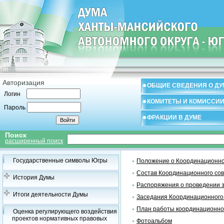
Авторизация
ОБЩИЕ СВЕДЕНИЯ О ДУ
Логин
КОМИТЕТЫ И КОМИССИ
Пароль
ФРАКЦИИ В ДУМЕ
Поиск
расширенный поиск
Государственные символы Югры
Положение о Координационно
Состав Координационного со
История Думы
Распоряжения о проведении 
Итоги деятельности Думы
Заседания Координационного
План работы координационно
Оценка регулирующего воздействия
проектов нормативных правовых
Фотоальбом