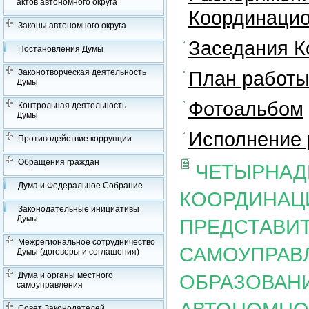
актов автономного округа
Координацио
Законы автономного округа
Заседания К
Постановления Думы
План работы
Законотворческая деятельность
Думы
Фотоальбом
Контрольная деятельность
Думы
Исполнение 
Противодействие коррупции
Обращения граждан
ЧЕТЫРНАД
Дума и Федеральное Собрание
КООРДИНАЦ
Законодательные инициативы
Думы
ПРЕДСТАВИ
Межрегиональное сотрудничество
САМОУПРАВ
Думы (договоры и соглашения)
Дума и органы местного
ОБРАЗОВАН
самоуправления
Совет Законодателей