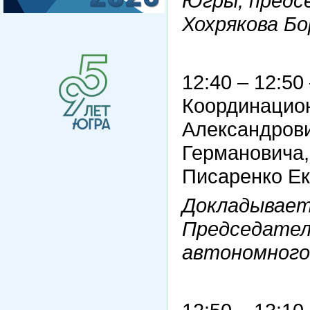
Югры, предс
Хохрякова Б
12:40 – 12:5
Координацион
Александрови
Германовича,
Писаренко Е
Докладывает
Председател
автономного