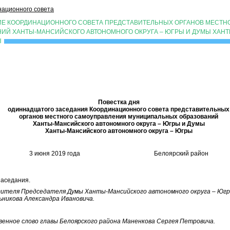
ационного совета
ИЕ КООРДИНАЦИОННОГО СОВЕТА ПРЕДСТАВИТЕЛЬНЫХ ОРГАНОВ МЕСТН
ИЙ ХАНТЫ-МАНСИЙСКОГО АВТОНОМНОГО ОКРУГА – ЮГРЫ И ДУМЫ ХАН
Ы
Пр
Повестка дня
одиннадцатого заседания Координационного совета представительных
органов местного самоуправления муниципальных образований
Ханты-Мансийского автономного округа – Югры и Думы
Ханты-Мансийского автономного округа – Югры
3 июня 2019 года Белоярский район
аседания.
ителя Председателя Думы Ханты-Мансийского автономного округа – Юг
никова Александра Ивановича.
нное слово главы Белоярского района Маненкова Сергея Петровича.