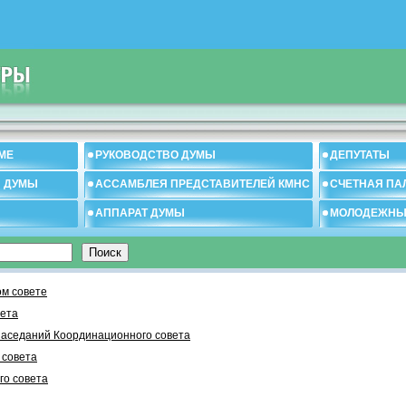
МЕ
РУКОВОДСТВО ДУМЫ
ДЕПУТАТЫ
И ДУМЫ
АССАМБЛЕЯ ПРЕДСТАВИТЕЛЕЙ КМНС
СЧЕТНАЯ ПА
АППАРАТ ДУМЫ
МОЛОДЕЖНЫ
м совете
вета
заседаний Координационного совета
 cовета
го совета