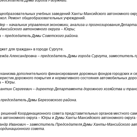
председатель Думы города Радужный.
бщеобразовательных учебных заведений Ханты-Мансийского автономного окр
школ. Ремонт общеобразовательных учреждений.
ер – начальник управления экономики, анализа и прогнозирования Департ
ансийского автономного округа – Югры;
 – председатель Думы Советского района.
жет для граждан» в городе Сургуте.
ежда Александровна – председатель Думы города Сургута, заместитель 
механизма дополнительного финансирования дорожных фондов городских и се
еристик дорожного покрытия и нормативного состояния автомобильных доро
а – Югры.
антин Сергеевич – директор Департамента дорожного хозяйства и тра
 председатель Думы Березовского района.
и решений Координационного совета представительных органов местного с
 автономного округа – Югры и Думы Ханты-Мансийского автономного округа 
андр Иванович – заместитель Председателя Думы Ханты-Мансийского авт
ординационного совета.