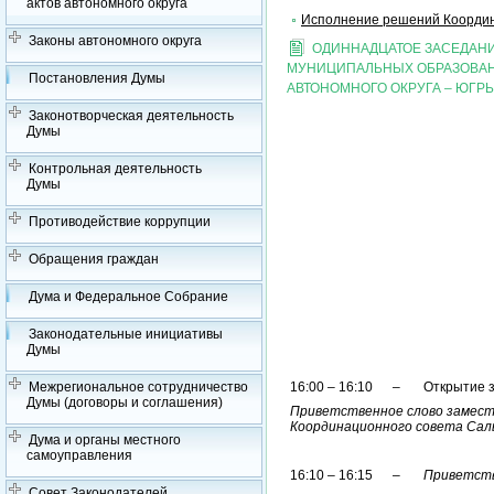
актов автономного округа
Исполнение решений Координ
Законы автономного округа
ОДИННАДЦАТОЕ ЗАСЕДАН
МУНИЦИПАЛЬНЫХ ОБРАЗОВАН
Постановления Думы
АВТОНОМНОГО ОКРУГА – ЮГР
Законотворческая деятельность
Думы
Контрольная деятельность
Думы
Противодействие коррупции
Обращения граждан
Дума и Федеральное Собрание
Законодательные инициативы
Думы
Межрегиональное сотрудничество
16:00 – 16:10 – Открытие з
Думы (договоры и соглашения)
Приветственное слово замест
Координационного совета Саль
Дума и органы местного
самоуправления
16:10 – 16:15 –
Приветстве
Совет Законодателей