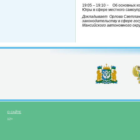
19:05 – 19:10 − Об основных и
Югры в сфере местного самоуп
Докладывает Орлова Светлана
законодательству в сфере го
Мансийского автономного окру
О САЙТЕ
12+