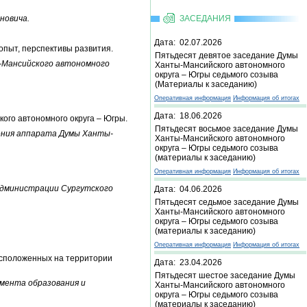
новича.
ЗАСЕДАНИЯ
Дата: 02.07.2026
опыт, перспективы развития.
Пятьдесят девятое заседание Думы
-Мансийского автономного
Ханты-Мансийского автономного
округа – Югры седьмого созыва
(Материалы к заседанию)
Оперативная информация
Информация об итогах
Дата: 18.06.2026
ого автономного округа – Югры.
Пятьдесят восьмое заседание Думы
ения аппарата Думы Ханты-
Ханты-Мансийского автономного
округа – Югры седьмого созыва
(материалы к заседанию)
Оперативная информация
Информация об итогах
администрации Сургутского
Дата: 04.06.2026
Пятьдесят седьмое заседание Думы
Ханты-Мансийского автономного
округа – Югры седьмого созыва
(материалы к заседанию)
Оперативная информация
Информация об итогах
асположенных на территории
Дата: 23.04.2026
Пятьдесят шестое заседание Думы
амента образования и
Ханты-Мансийского автономного
округа – Югры седьмого созыва
(материалы к заседанию)