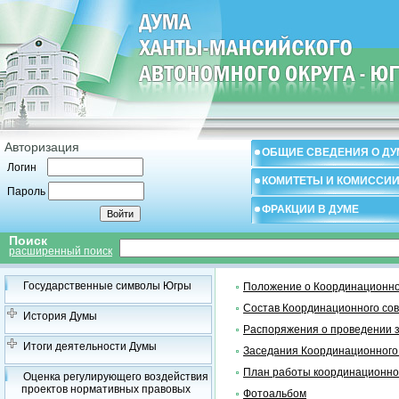
Авторизация
ОБЩИЕ СВЕДЕНИЯ О ДУ
Логин
КОМИТЕТЫ И КОМИССИ
Пароль
ФРАКЦИИ В ДУМЕ
Поиск
расширенный поиск
Государственные символы Югры
Положение о Координационно
Состав Координационного со
История Думы
Распоряжения о проведении 
Итоги деятельности Думы
Заседания Координационного
План работы координационно
Оценка регулирующего воздействия
проектов нормативных правовых
Фотоальбом