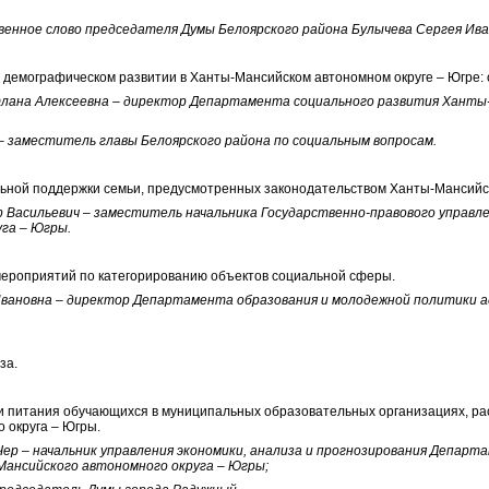
енное слово председателя Думы Белоярского района Булычева Сергея Ива
и демографическом развитии в Ханты-Мансийском автономном округе – Югре: 
лана Алексеевна – директор Департамента социального развития Ханты
 заместитель главы Белоярского района по социальным вопросам.
льной поддержки семьи, предусмотренных законодательством Ханты-Мансийск
 Васильевич – заместитель начальника Государственно-правового управл
га – Югры.
мероприятий по категорированию объектов социальной сферы.
Ивановна – директор Департамента образования и молодежной политики 
за.
ии питания обучающихся в муниципальных образовательных организациях, р
 округа – Югры.
ер – начальник управления экономики, анализа и прогнозирования Департ
ансийского автономного округа – Югры;