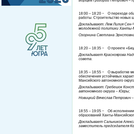
Борщев Григорий Петрович – 
18:00 – 18:20 − О переходе о
работы. Строительство новых 
Докладывают: Лем Лилия Сен-Ч
молодежной политики Ханты-М
Озорнина Светлана Эрнстовна
18:20 – 18:35 − О проекте «Бюд
Докладывает Красноярова Над
совета.
18:35 – 18:55 − О выработке 
обеспечения устойчивых характ
Мансийского автономного округ
Докладывают: Гребешок Конст
автономного округа – Югры;
Новицкий Вячеслав Петрович –
18:55 – 19:05 − Об исполнени
образований Ханты-Мансийского
Докладывает Сальников Алекс
заместитель председателя Ко