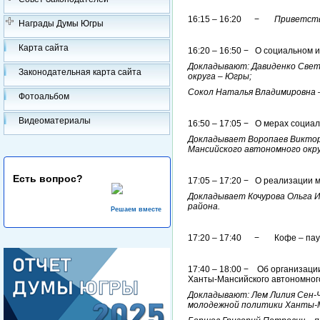
16:15 – 16:20 −
Приветств
Награды Думы Югры
Карта сайта
16:20 – 16:50 − О социальном 
Докладывают: Давиденко Свет
Законодательная карта сайта
округа – Югры;
Сокол Наталья Владимировна –
Фотоальбом
Видеоматериалы
16:50 – 17:05 − О мерах социа
Докладывает Воропаев Виктор
Мансийского автономного окру
Есть вопрос?
17:05 – 17:20 − О реализации 
Докладывает Кочурова Ольга 
района.
Решаем вместе
17:20 – 17:40 − Кофе – пау
17:40 – 18:00 − Об организац
Ханты-Мансийского автономного
Докладывают: Лем Лилия Сен-Ч
молодежной политики Ханты-М