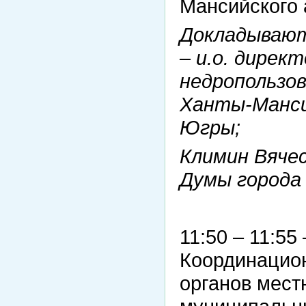
Мансийского 
Докладывают
– и.о. дире
недропользов
Ханты-Манси
Югры;
Климин Вяче
Думы города
11:50 – 11:55
Координацион
органов мест