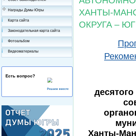
АВТОНОМНОГ
ХАНТЫ-МАН
Награды Думы Югры
Карта сайта
ОКРУГА – Ю
Законодательная карта сайта
Прог
Фотоальбом
Видеоматериалы
Рекомен
Есть вопрос?
десятого
Решаем вместе
со
органо
мун
Ханты-Ман