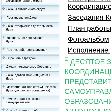
актов автономного округа
Координацио
Законы автономного округа
Заседания К
Постановления Думы
План работы
Законотворческая деятельность
Думы
Фотоальбом
Контрольная деятельность
Думы
Исполнение 
Противодействие коррупции
Обращения граждан
ДЕСЯТОЕ 
Дума и Федеральное Собрание
КООРДИНАЦ
Законодательные инициативы
Думы
ПРЕДСТАВИ
Межрегиональное сотрудничество
САМОУПРАВ
Думы (договоры и соглашения)
Дума и органы местного
ОБРАЗОВАН
самоуправления
Совет Законодателей