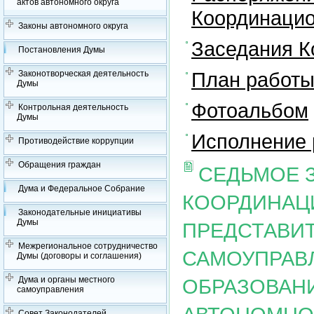
актов автономного округа
Координацио
Законы автономного округа
Заседания К
Постановления Думы
План работы
Законотворческая деятельность
Думы
Фотоальбом
Контрольная деятельность
Думы
Исполнение 
Противодействие коррупции
Обращения граждан
СЕДЬМОЕ 
Дума и Федеральное Собрание
КООРДИНАЦ
Законодательные инициативы
Думы
ПРЕДСТАВИ
Межрегиональное сотрудничество
САМОУПРАВ
Думы (договоры и соглашения)
Дума и органы местного
ОБРАЗОВАН
самоуправления
Совет Законодателей