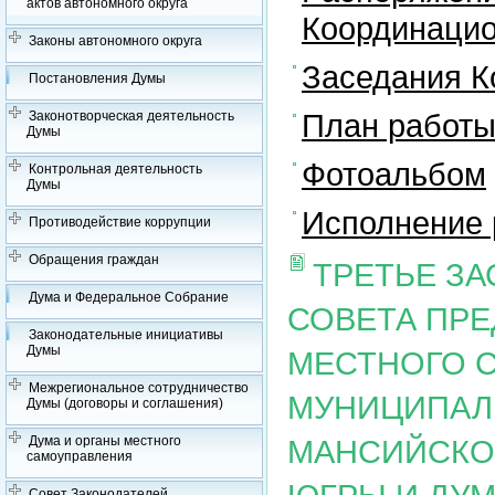
актов автономного округа
Координацио
Законы автономного округа
Заседания К
Постановления Думы
План работы
Законотворческая деятельность
Думы
Фотоальбом
Контрольная деятельность
Думы
Исполнение 
Противодействие коррупции
Обращения граждан
ТРЕТЬЕ З
Дума и Федеральное Собрание
СОВЕТА ПР
Законодательные инициативы
Думы
МЕСТНОГО 
Межрегиональное сотрудничество
МУНИЦИПАЛ
Думы (договоры и соглашения)
Дума и органы местного
МАНСИЙСКОГ
самоуправления
Совет Законодателей