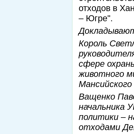
отходов в Ха
– Югре".
Докладываю
Король Свет
руководителя
сфере охран
животного м
Мансийского
Ващенко Пав
начальника 
политики – н
отходами Д