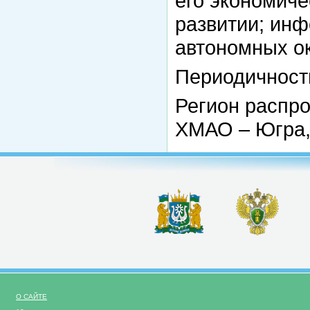
его экономиче
развитии; ин
автономных ок
Периодичность
Регион распро
ХМАО – Югра
О САЙТЕ