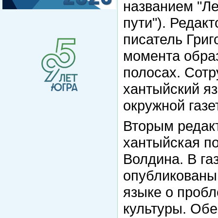
названием "Ле
пути"). Редак
писатель Григ
момента образ
полосах. Сотр
хантыйский я
окружной газе
Вторым редакт
хантыйская п
Волдина. В га
опубликованы
языке о проб
культуры. Обе