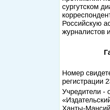
сургутском ди
корреспондент
Российскую а
журналистов 
Г
Номер свидет
регистрации 23
Учредители - 
«Издательски
Ханты-Мансий