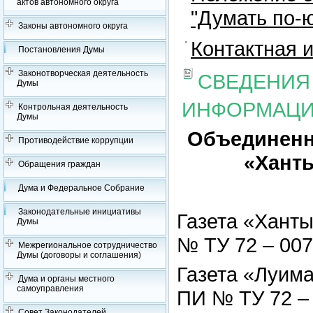
актов автономного округа
"Думать по-ю
Законы автономного округа
Контактная 
Постановления Думы
Законотворческая деятельность
СВЕДЕНИЯ
Думы
ИНФОРМАЦ
Контрольная деятельность
Думы
Объединенн
Противодействие коррупции
«Ханты
Обращения граждан
Дума и Федеральное Собрание
Законодательные инициативы
Газета «Ханты
Думы
№ ТУ 72 – 007
Межрегиональное сотрудничество
Думы (договоры и соглашения)
Газета «Луима
Дума и органы местного
самоуправления
ПИ № ТУ 72 – 
Совет Законодателей