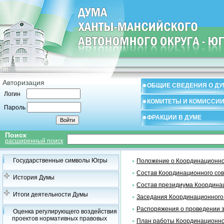
Авторизация
ОБЩИЕ СВЕДЕНИЯ О ДУ
Логин
КОМИТЕТЫ И КОМИССИ
Пароль
ФРАКЦИИ В ДУМЕ
Поиск
расширенный поиск
Государственные символы Югры
Положение о Координационно
Состав Координационного со
История Думы
Состав президиума Координа
Итоги деятельности Думы
Заседания Координационного
Распоряжения о проведении 
Оценка регулирующего воздействия
проектов нормативных правовых
План работы Координационно