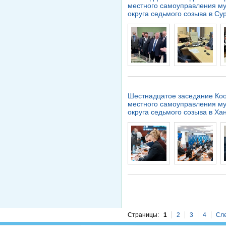
местного самоуправления м
округа седьмого созыва в Су
Шестнадцатое заседание Коо
местного самоуправления м
округа седьмого созыва в Х
Страницы:
1
2
3
4
Сле