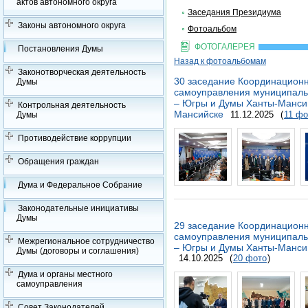
актов автономного округа
Заседания Президиума
Законы автономного округа
Фотоальбом
ФОТОГАЛЕРЕЯ
Постановления Думы
Назад к фотоальбомам
Законотворческая деятельность
30 заседание Координационн
Думы
самоуправления муниципаль
– Югры и Думы Ханты-Мансий
Контрольная деятельность
Мансийске
11.12.2025
(
11 фо
Думы
Противодействие коррупции
Обращения граждан
Дума и Федеральное Собрание
Законодательные инициативы
Думы
29 заседание Координационн
самоуправления муниципаль
Межрегиональное сотрудничество
– Югры и Думы Ханты-Мансий
Думы (договоры и соглашения)
14.10.2025
(
20 фото
)
Дума и органы местного
самоуправления
Совет Законодателей