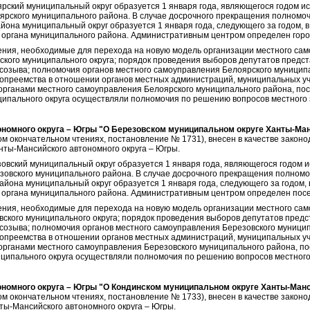
ярский муниципальный округ образуется 1 января года, являющегося годом и
ярского муниципального района. В случае досрочного прекращения полномо
йона муниципальный округ образуется 1 января года, следующего за годом,
 органа муниципального района. Административным центром определен горо
ия, необходимые для перехода на новую модель организации местного само
ского муниципального округа; порядок проведения выборов депутатов предст
 созыва; полномочия органов местного самоуправления Белоярского муниципал
опреемства в отношении органов местных администраций, муниципальных у
органами местного самоуправления Белоярского муниципального района, пос
ципального округа осуществляли полномочия по решению вопросов местного 
номного округа – Югры "О Березовском муниципальном округе Ханты-Ман
ом окончательном чтениях, постановление № 1731), внесен в качестве закон
нты-Мансийского автономного округа – Югры.
зовский муниципальный округ образуется 1 января года, являющегося годом 
зовского муниципального района. В случае досрочного прекращения полномо
айона муниципальный округ образуется 1 января года, следующего за годом,
органа муниципального района. Административным центром определен посел
ия, необходимые для перехода на новую модель организации местного само
вского муниципального округа; порядок проведения выборов депутатов предс
 созыва; полномочия органов местного самоуправления Березовского муниципа
опреемства в отношении органов местных администраций, муниципальных у
органами местного самоуправления Березовского муниципального района, по
ципального округа осуществляли полномочия по решению вопросов местного
номного округа – Югры "О Кондинском муниципальном округе Ханты-Манс
ом окончательном чтениях, постановление № 1733), внесен в качестве закон
ты-Мансийского автономного округа – Югры.