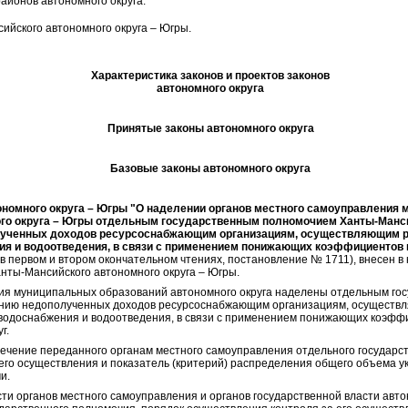
айонов автономного округа.
ийского автономного округа – Югры.
Характеристика законов и проектов законов
автономного округа
Принятые законы автономного округа
Базовые законы автономного округа
ономного округа – Югры "О наделении органов местного самоуправления
го округа – Югры отдельным государственным полномочием Ханты-Мансий
ученных доходов ресурсоснабжающим организациям, осуществляющим р
ния и водоотведения, в связи с применением понижающих коэффициентов
в первом и втором окончательном чтениях, постановление № 1711), внесен в
нты-Мансийского автономного округа – Югры.
ия муниципальных образований автономного округа наделены отдельным го
ению недополученных доходов ресурсоснабжающим организациям, осуществ
 водоснабжения и водоотведения, в связи с применением понижающих коэфф
г.
чение переданного органам местного самоуправления отдельного государст
его осуществления и показатель (критерий) распределения общего объема 
и.
ти органов местного самоуправления и органов государственной власти авто