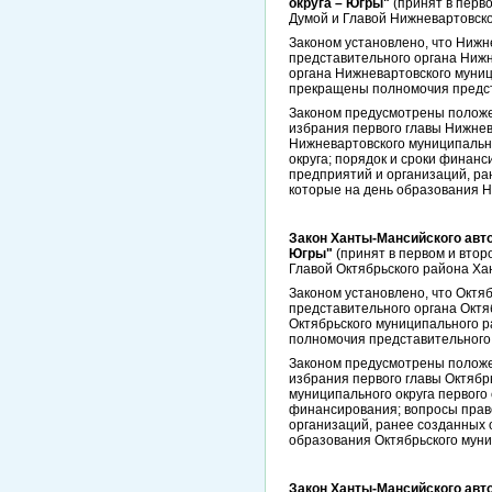
округа – Югры"
(принят в перв
Думой и Главой Нижневартовско
Законом установлено, что Нижн
представительного органа Нижн
органа Нижневартовского муниц
прекращены полномочия предст
Законом предусмотрены положен
избрания первого главы Нижнев
Нижневартовского муниципально
округа; порядок и сроки финан
предприятий и организаций, ра
которые на день образования Н
Закон Ханты-Мансийского авто
Югры"
(принят в первом и втор
Главой Октябрьского района Ха
Законом установлено, что Октя
представительного органа Октя
Октябрьского муниципального р
полномочия представительного 
Законом предусмотрены положен
избрания первого главы Октябр
муниципального округа первого
финансирования; вопросы прав
организаций, ранее созданных 
образования Октябрьского муни
Закон Ханты-Мансийского авто