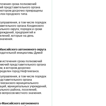
стечения срока полномочий
ий представительного органа
в котором досрочно прекращены
ок городского типа
управления, в том числе порядок
авительного органа Кондинского
ьного округа; порядок и сроки
чреждений, предприятий и
елений, которые на день
значения.
Мансийского автономного округа
онодательной инициативы Думой
ом истечения срока полномочий
омочий представительного органа
м, в котором досрочно
ределен город Нефтеюганск.
управления, в том числе порядок
едставительного органа
теюганского муниципального
раций, муниципальных учреждений,
льного района, поселений,
 вопросов местного значения.
ы-Мансийского автономного