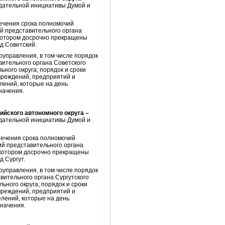
одательной инициативы Думой и
течения срока полномочий
й представительного органа
 котором досрочно прекращены
д Советский.
управления, в том числе порядок
вительного органа Советского
ного округа; порядок и сроки
чреждений, предприятий и
лений, которые на день
начения.
йского автономного округа –
одательной инициативы Думой и
стечения срока полномочий
ий представительного органа
в котором досрочно прекращены
 Сургут.
управления, в том числе порядок
вительного органа Сургутского
ьного округа; порядок и сроки
чреждений, предприятий и
елений, которые на день
значения.