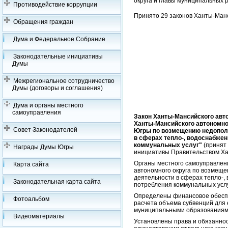
округа и главы муниципальных р
Противодействие коррупции
Принято 29 законов Ханты-Манс
Обращения граждан
Дума и Федеральное Собрание
Законодательные инициативы
Думы
Межрегиональное сотрудничество
Думы (договоры и соглашения)
Дума и органы местного
самоуправления
Закон Ханты-Мансийского авт
Ханты-Мансийского автономно
Совет Законодателей
Югры по возмещению недопол
в сферах тепло-, водоснабже
коммунальных услуг"
(принят 
Награды Думы Югры
инициативы Правительством Ха
Органы местного самоуправлен
Карта сайта
автономного округа по возмещ
деятельности в сферах тепло-,
Законодательная карта сайта
потребления коммунальных услу
Определены финансовое обеспе
Фотоальбом
расчета объема субвенций для 
муниципальными образованиям
Видеоматериалы
Установлены права и обязаннос