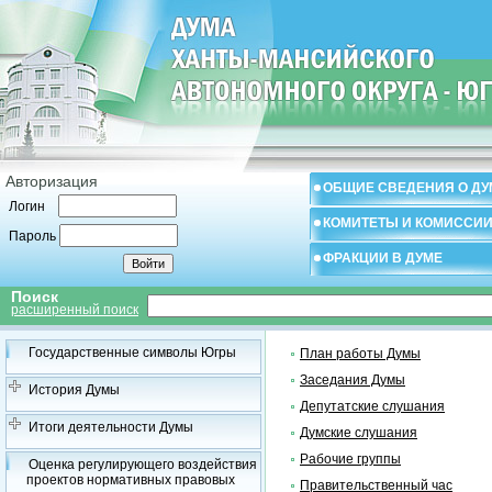
Авторизация
ОБЩИЕ СВЕДЕНИЯ О ДУ
Логин
КОМИТЕТЫ И КОМИССИ
Пароль
ФРАКЦИИ В ДУМЕ
Поиск
расширенный поиск
Государственные символы Югры
План работы Думы
Заседания Думы
История Думы
Депутатские слушания
Итоги деятельности Думы
Думские слушания
Рабочие группы
Оценка регулирующего воздействия
проектов нормативных правовых
Правительственный час