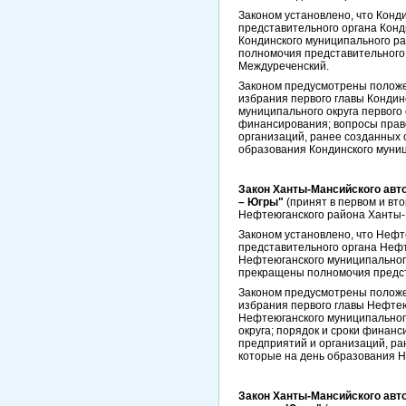
Законом установлено, что Конд
представительного органа Конд
Кондинского муниципального ра
полномочия представительного
Междуреченский.
Законом предусмотрены положен
избрания первого главы Кондин
муниципального округа первого
финансирования; вопросы прав
организаций, ранее созданных 
образования Кондинского муниц
Закон Ханты-Мансийского авт
– Югры"
(принят в первом и вт
Нефтеюганского района Ханты-М
Законом установлено, что Нефт
представительного органа Нефт
Нефтеюганского муниципального
прекращены полномочия предст
Законом предусмотрены положен
избрания первого главы Нефтею
Нефтеюганского муниципального
округа; порядок и сроки финан
предприятий и организаций, ра
которые на день образования Н
Закон Ханты-Мансийского авт