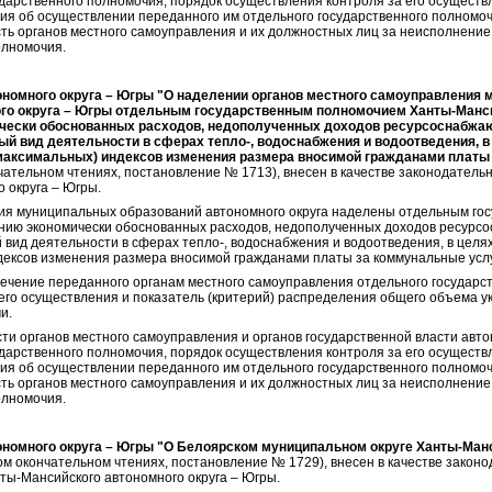
дарственного полномочия, порядок осуществления контроля за его осуществ
ия об осуществлении переданного им отдельного государственного полномоч
сть органов местного самоуправления и их должностных лиц за неисполнен
олномочия.
ономного округа – Югры "О наделении органов местного самоуправления
го округа – Югры отдельным государственным полномочием Ханты-Мансий
чески обоснованных расходов, недополученных доходов ресурсоснабжа
 вид деятельности в сферах тепло-, водоснабжения и водоотведения, 
аксимальных) индексов изменения размера вносимой гражданами платы
нчательном чтениях, постановление № 1713), внесен в качестве законодател
 округа – Югры.
ия муниципальных образований автономного округа наделены отдельным го
ению экономически обоснованных расходов, недополученных доходов ресурс
вид деятельности в сферах тепло-, водоснабжения и водоотведения, в целя
дексов изменения размера вносимой гражданами платы за коммунальные услу
чение переданного органам местного самоуправления отдельного государст
его осуществления и показатель (критерий) распределения общего объема 
и.
ти органов местного самоуправления и органов государственной власти авто
дарственного полномочия, порядок осуществления контроля за его осуществ
ия об осуществлении переданного им отдельного государственного полномоч
сть органов местного самоуправления и их должностных лиц за неисполнен
олномочия.
ономного округа – Югры "О Белоярском муниципальном округе Ханты-Манс
ом окончательном чтениях, постановление № 1729), внесен в качестве закон
ты-Мансийского автономного округа – Югры.