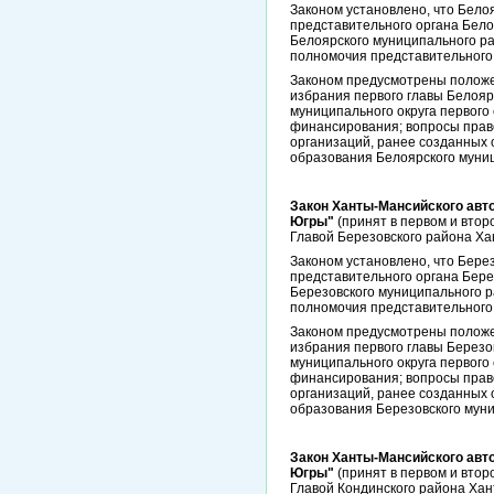
Законом установлено, что Бело
представительного органа Бело
Белоярского муниципального ра
полномочия представительного
Законом предусмотрены положен
избрания первого главы Белояр
муниципального округа первого
финансирования; вопросы прав
организаций, ранее созданных 
образования Белоярского муни
Закон Ханты-Мансийского авто
Югры"
(принят в первом и втор
Главой Березовского района Ха
Законом установлено, что Бере
представительного органа Бере
Березовского муниципального р
полномочия представительного 
Законом предусмотрены положен
избрания первого главы Березо
муниципального округа первого
финансирования; вопросы прав
организаций, ранее созданных 
образования Березовского муни
Закон Ханты-Мансийского авто
Югры"
(принят в первом и втор
Главой Кондинского района Хан