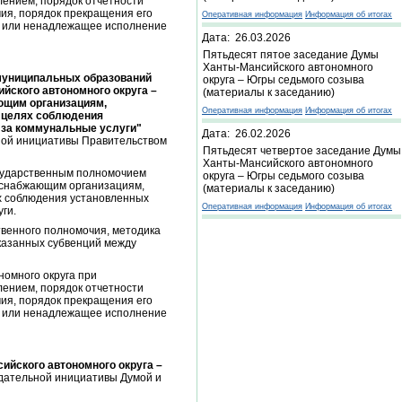
лением, порядок отчетности
ия, порядок прекращения его
Оперативная информация
Информация об итогах
ие или ненадлежащее исполнение
Дата: 26.03.2026
Пятьдесят пятое заседание Думы
Ханты-Мансийского автономного
 муниципальных образований
округа – Югры седьмого созыва
ского автономного округа –
(материалы к заседанию)
ющим организациям,
Оперативная информация
Информация об итогах
в целях соблюдения
 за коммунальные услуги"
Дата: 26.02.2026
ьной инициативы Правительством
Пятьдесят четвертое заседание Думы
Ханты-Мансийского автономного
сударственным полномочием
округа – Югры седьмого созыва
оснабжающим организациям,
(материалы к заседанию)
х соблюдения установленных
Оперативная информация
Информация об итогах
ги.
венного полномочия, методика
указанных субвенций между
номного округа при
лением, порядок отчетности
ия, порядок прекращения его
ие или ненадлежащее исполнение
ийского автономного округа –
одательной инициативы Думой и