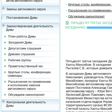
актов автономного округа
Круглые столы, конференции,
Законы автономного округа
Разъяснения по применению и
Обсуждаем законопроект
Постановления Думы
ПЯТЬДЕСЯТ ТРЕТЬЕ ЗАСЕ
Законотворческая деятельность
ЗАСЕДАНИЮ)
Думы
План работы Думы
Заседания Думы
Депутатские слушания
Думские слушания
Рабочие группы
Пятьдесят третье заседание Ду
Ханты-Мансийске. В заседании 
Правительственный час
Пыталев С.В., которые доверили
Круглые столы, конференции,
В заседании Думы автономного 
семинары
Николаевич, руководитель Упр
Михайлович, прокурор Ханты-Ма
Разъяснения по применению
Мансийскому автономному окру
и исполнению законов
округе Постников Александр Гр
автономного округа
автономному округу – Югре Вет
Обсуждаем законопроект
Лисянский Денис Павлович, пре
Управления Министерства юсти
начальник отдела кадров Управ
Контрольная деятельность
территориального органа ФСИН
Думы
Счетной палаты Ханты-Мансийск