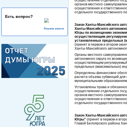
осуществлении отдельного госу
органов местного самоуправлен
осуществления и ответственно
отдельного государственного п
Есть вопрос?
Закон Ханты-Мансийского авт
Ханты-Мансийского автономно
Решаем вместе
Югры по возмещению экономи
осуществляющим регулируемый
установленных предельных (м
(принят в первом и втором око
Ханты-Мансийского автономного
Органы местного самоуправлен
автономного округа по возмещ
осуществляющим регулируемый 
предельных (максимальных) ин
Определены финансовое обеспе
расчета объема субвенций для 
муниципальными образованиям
Установлены права и обязаннос
осуществлении отдельного госу
органов местного самоуправлен
осуществления и ответственно
отдельного государственного п
Закон Ханты-Мансийского авт
Югры"
(принят в первом и втор
Главой Белоярского района Хан