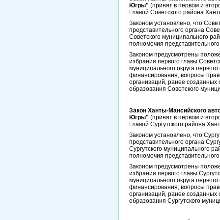
Югры"
(принят в первом и втор
Главой Советского района Хант
Законом установлено, что Сове
представительного органа Сове
Советского муниципального рай
полномочия представительного
Законом предусмотрены положен
избрания первого главы Советс
муниципального округа первого
финансирования; вопросы прав
организаций, ранее созданных 
образования Советского муници
Закон Ханты-Мансийского авто
Югры"
(принят в первом и втор
Главой Сургутского района Хан
Законом установлено, что Сург
представительного органа Сург
Сургутского муниципального ра
полномочия представительного
Законом предусмотрены положен
избрания первого главы Сургут
муниципального округа первого 
финансирования; вопросы прав
организаций, ранее созданных 
образования Сургутского муниц