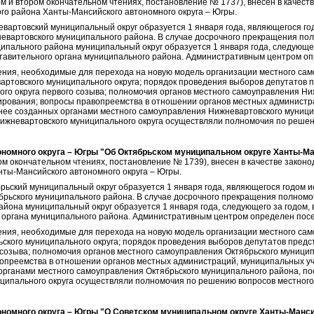
ом и втором окончательном чтениях, постановление № 1737), внесен в качес
го района Ханты-Мансийского автономного округа – Югры.
евартовский муниципальный округ образуется 1 января года, являющегося г
евартовского муниципального района. В случае досрочного прекращения по
ипального района муниципальный округ образуется 1 января года, следующег
авительного органа муниципального района. Административным центром оп
ия, необходимые для перехода на новую модель организации местного само
артовского муниципального округа; порядок проведения выборов депутатов 
го округа первого созыва; полномочия органов местного самоуправления Н
сирования; вопросы правопреемства в отношении органов местных админист
нее созданных органами местного самоуправления Нижневартовского муници
ижневартовского муниципального округа осуществляли полномочия по решен
номного округа – Югры "Об Октябрьском муниципальном округе Ханты-Ма
ом окончательном чтениях, постановление № 1739), внесен в качестве закон
нты-Мансийского автономного округа – Югры.
брьский муниципальный округ образуется 1 января года, являющегося годом 
брьского муниципального района. В случае досрочного прекращения полномо
айона муниципальный округ образуется 1 января года, следующего за годом,
органа муниципального района. Административным центром определен посел
ия, необходимые для перехода на новую модель организации местного само
ьского муниципального округа; порядок проведения выборов депутатов предс
 созыва; полномочия органов местного самоуправления Октябрьского муниципа
опреемства в отношении органов местных администраций, муниципальных у
органами местного самоуправления Октябрьского муниципального района, по
ципального округа осуществляли полномочия по решению вопросов местного
номного округа – Югры "О Советском муниципальном округе Ханты-Манси