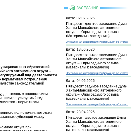
ЗАСЕДАНИЯ
Дата: 02.07.2026
Пятьдесят девятое заседание Думы
Ханты-Мансийского автономного
округа – Югры седьмого созыва
(Материалы к заседанию)
Оперативная информация
Информация об итогах
Дата: 18.06.2026
Пятьдесят восьмое заседание Думы
Ханты-Мансийского автономного
округа – Югры седьмого созыва
 муниципальных образований
(материалы к заседанию)
ского автономного округа –
Оперативная информация
Информация об итогах
егулируемый вид деятельности
 к нормативам потребления
Дата: 04.06.2026
 качестве законодательной
Пятьдесят седьмое заседание Думы
Ханты-Мансийского автономного
сударственным полномочием
округа – Югры седьмого созыва
ляющим регулируемый вид
(материалы к заседанию)
ициентов к нормативам
Оперативная информация
Информация об итогах
Дата: 23.04.2026
венного полномочия, методика
указанных субвенций между
Пятьдесят шестое заседание Думы
Ханты-Мансийского автономного
округа – Югры седьмого созыва
номного округа при
(материалы к заседанию)