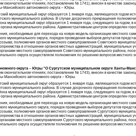
ом окончательном чтениях, постановление № 1741), внесен в качестве закон
ы-Мансийского автономного округа – Югры.
тский муниципальный округ образуется 1 января года, являющегося годом ис
тского муниципального района. В случае досрочного прекращения полномочи
она муниципальный округ образуется 1 января года, следующего за годом, в
 органа муниципального района. Административным центром определен горо
ия, необходимые для перехода на новую модель организации местного само
кого муниципального округа; порядок проведения выборов депутатов предста
 созыва; полномочия органов местного самоуправления Советского муниципаль
опреемства в отношении органов местных администраций, муниципальных у
органами местного самоуправления Советского муниципального района, посе
пального округа осуществляли полномочия по решению вопросов местного з
номного округа – Югры "О Сургутском муниципальном округе Ханты-Манси
ом окончательном чтениях, постановление № 1743), внесен в качестве закон
ты-Мансийского автономного округа – Югры.
утский муниципальный округ образуется 1 января года, являющегося годом и
утского муниципального района. В случае досрочного прекращения полномоч
йона муниципальный округ образуется 1 января года, следующего за годом, 
 органа муниципального района. Административным центром определен город
ия, необходимые для перехода на новую модель организации местного само
ского муниципального округа; порядок проведения выборов депутатов предста
созыва; полномочия органов местного самоуправления Сургутского муниципал
опреемства в отношении органов местных администраций, муниципальных у
органами местного самоуправления Сургутского муниципального района, пос
ипального округа осуществляли полномочия по решению вопросов местного 