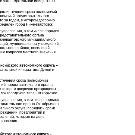
тве законодательной инициативы
одом истечения срока полномочий
лномочий представительного
о за годом, в котором досрочно
ределен город Нижневартовск.
управления, в том числе порядок
представительного органа
ижневартовского муниципального
раций, муниципальных учреждений,
пального района, поселений,
ию вопросов местного значения.
нсийского автономного округа –
одательной инициативы Думой и
истечения срока полномочий
чий представительного органа
 в котором досрочно прекращены
ок городского типа Октябрьское.
управления, в том числе порядок
тавительного органа Октябрьского
льного округа; порядок и сроки
чреждений, предприятий и
селений, которые на день
 значения.
йского автономного округа –