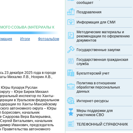
сообщает
Поздравления
Информация для СМИ
МОГО СОЗЫВА (МАТЕРИАЛЫ К
Методические материалы и
рекомендации по оформлению
рмация
Итоги
Фотоальбом
документов
Государственные закупки
Государственная гражданская
служба
ь 23 декабря 2025 года в городе
Бухгалтерский учет
ты Михалко Л.В., Нохрин А.В.,
Политика в отношении
обработки персональных
– Югры Кухарук Руслан
данных
округу – Югре Бирюк Михаил
деральный инспектор по Ханты-
дерации в Уральском федеральном
Интернет-ресурсы
 Федерации по Ханты-Мансийскому
ского автономного округа – Югры
Меры поддержки для
л Борисович, начальник
участников СВО
е Сидорова Вера Валерьевна,
 Сергей Витальевич, начальник
ТЕЛЕФОННЫЙ CПРАВОЧНИК
адимир Иванович, председатель
ы Правительства автономного