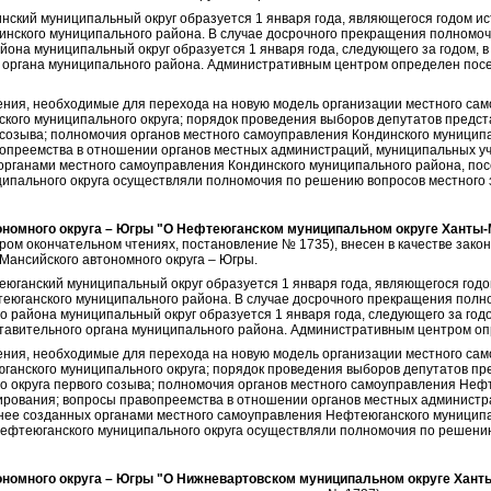
инский муниципальный округ образуется 1 января года, являющегося годом и
инского муниципального района. В случае досрочного прекращения полномоч
йона муниципальный округ образуется 1 января года, следующего за годом, 
 органа муниципального района. Административным центром определен посел
ия, необходимые для перехода на новую модель организации местного само
ского муниципального округа; порядок проведения выборов депутатов предст
 созыва; полномочия органов местного самоуправления Кондинского муниципал
опреемства в отношении органов местных администраций, муниципальных у
органами местного самоуправления Кондинского муниципального района, пос
ипального округа осуществляли полномочия по решению вопросов местного 
ономного округа – Югры "О Нефтеюганском муниципальном округе Ханты-
ором окончательном чтениях, постановление № 1735), внесен в качестве зак
ансийского автономного округа – Югры.
еюганский муниципальный округ образуется 1 января года, являющегося год
еюганского муниципального района. В случае досрочного прекращения полн
 района муниципальный округ образуется 1 января года, следующего за годо
авительного органа муниципального района. Административным центром оп
ия, необходимые для перехода на новую модель организации местного само
ганского муниципального округа; порядок проведения выборов депутатов пр
 округа первого созыва; полномочия органов местного самоуправления Неф
сирования; вопросы правопреемства в отношении органов местных админист
нее созданных органами местного самоуправления Нефтеюганского муниципа
ефтеюганского муниципального округа осуществляли полномочия по решению
ономного округа – Югры "О Нижневартовском муниципальном округе Хант