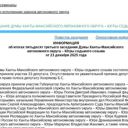
 семинары
 исполнению законов автономного округа
ДАНИЕ ДУМЫ ХАНТЫ-МАНСИЙСКОГО АВТОНОМНОГО ОКРУГА – ЮГРЫ СЕДЬ
Повестка заседания
Оперативная инфо
ИНФОРМАЦИЯ
об итогах пятьдесят третьего заседания Думы Ханты-Мансийского
автономного округа – Югры седьмого созыва
от 23 декабря 2025 года
мы Ханты-Мансийского автономного округа – Югры седьмого созыва состоялос
приняли участие 33 депутата. Отсутствовали по уважительной причине депута
 право голоса депутату Хохрякову Б.С.
округа приняли участие Губернатор Ханты-Мансийского автономного округа 
авления Федеральной налоговой службы по Ханты-Мансийскому автономному 
нсийского автономного округа – Югры Попов Дмитрий Иванович, главный фе
гу – Югре аппарата полномочного представителя Президента Российской Фе
игорьевич, начальник Управления Министерства внутренних дел Российской
охин Сергей Александрович, председатель Арбитражного Суда Ханты-Мансий
дседатель Суда Ханты-Мансийского автономного округа – Югры Шкилёв Паве
ции Российской Федерации по Ханты-Мансийскому автономному округу – Югр
ления Росгвардии по Ханты-Мансийскому автономному округу – Югре Кудяков
 России по Ханты-Мансийскому автономному округу – Югре Дранишников Вл
ого автономного округа – Югры Маркунас Владислав Жанович, а также член