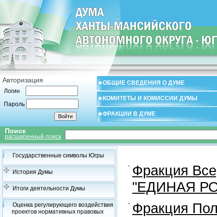
Авторизация
ОБЩИЕ СВЕДЕНИЯ О ДУМЕ
Логин
КОМИТЕТЫ И КОМИССИИ ДУМЫ
Пароль
ФРАКЦИИ В ДУМЕ
Поиск
расширенный поиск
Государственные символы Югры
Фракция Все
История Думы
"ЕДИНАЯ Р
Итоги деятельности Думы
Фракция Пол
Оценка регулирующего воздействия
проектов нормативных правовых