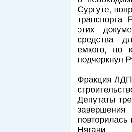
Сургуте, воп
транспорта 
этих докум
средства д
емкого, но 
подчеркнул Р
Фракция ЛДП
строительст
Депутаты тре
завершени
повторилась 
Нягани.