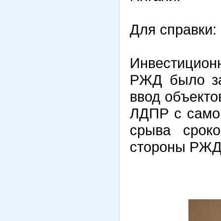
Для справки:
Инвестицио
РЖД было за
ввод объекто
ЛДПР с само
срыва сроко
стороны РЖД