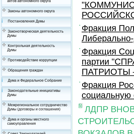
актов автономного округа
"КОММУНИС
Законы автономного округа
РОССИЙСКО
Постановления Думы
Фракция Пол
Законотворческая деятельность
Либерально-
Думы
Контрольная деятельность
Фракция Соц
Думы
партии "СП
Противодействие коррупции
ПАТРИОТЫ –
Обращения граждан
Дума и Федеральное Собрание
Фракция Рос
Законодательные инициативы
социальную 
Думы
Межрегиональное сотрудничество
ЛДПР ВНО
Думы (договоры и соглашения)
СТРОИТЕЛЬ
Дума и органы местного
самоуправления
ВОКЗАЛОВ В
Совет Законодателей