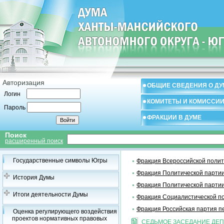
Авторизация
ОБЩИЕ СВЕДЕНИЯ О ДУ
Логин
КОМИТЕТЫ И КОМИССИ
Пароль
ФРАКЦИИ В ДУМЕ
Поиск
расширенный поиск
Государственные символы Югры
Фракция Всероссийской поли
Фракция Политической па
История Думы
Фракция Политической партии
Итоги деятельности Думы
Фракция Социалистической 
Фракция Российская партия п
Оценка регулирующего воздействия
проектов нормативных правовых
СЕДЬМОЕ ЗАСЕДАНИЕ ДЕ