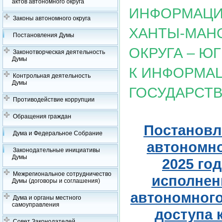
актов автономного округа
ИНФОРМАЦИ
Законы автономного округа
ХАНТЫ-МАН
Постановления Думы
ОКРУГА – Ю
Законотворческая деятельность
Думы
К ИНФОРМА
Контрольная деятельность
Думы
ГОСУДАРСТ
Противодействие коррупции
Обращения граждан
Постановл
Дума и Федеральное Собрание
автономно
Законодательные инициативы
Думы
2025 го
Межрегиональное сотрудничество
исполнен
Думы (договоры и соглашения)
автономного
Дума и органы местного
самоуправления
доступа 
Совет Законодателей