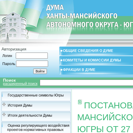
Авторизация
ОБЩИЕ СВЕДЕНИЯ О ДУМЕ
Логин
КОМИТЕТЫ И КОМИССИИ ДУМЫ
Пароль
ФРАКЦИИ В ДУМЕ
Поиск
расширенный поиск
Государственные символы Югры
ПОСТАНОВ
История Думы
МАНСИЙСКОГ
Итоги деятельности Думы
Оценка регулирующего воздействия
ЮГРЫ ОТ 27 
проектов нормативных правовых