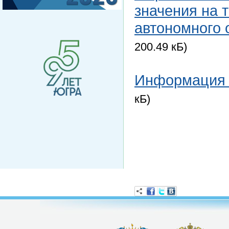
значения на 
автономного о
200.49 кБ)
Информация 
кБ)