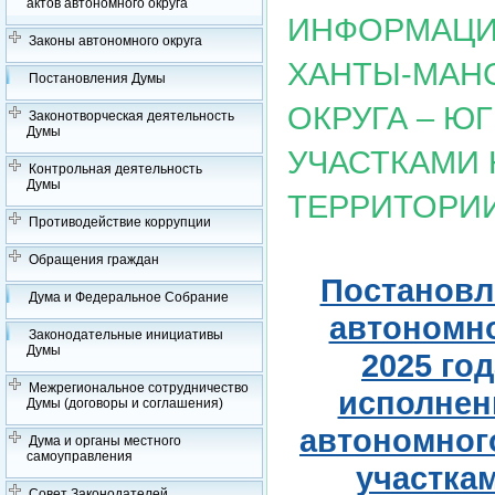
актов автономного округа
ИНФОРМАЦИ
Законы автономного округа
ХАНТЫ-МАН
Постановления Думы
ОКРУГА – Ю
Законотворческая деятельность
Думы
УЧАСТКАМИ 
Контрольная деятельность
Думы
ТЕРРИТОРИ
Противодействие коррупции
Обращения граждан
Постановл
Дума и Федеральное Собрание
автономно
Законодательные инициативы
Думы
2025 го
Межрегиональное сотрудничество
исполнен
Думы (договоры и соглашения)
автономног
Дума и органы местного
самоуправления
участкам
Совет Законодателей