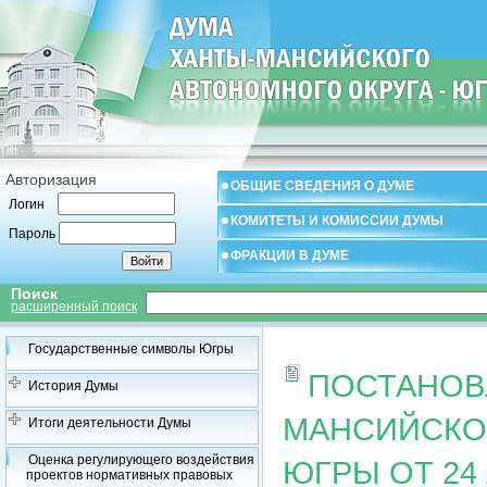
Авторизация
ОБЩИЕ СВЕДЕНИЯ О ДУМЕ
Логин
КОМИТЕТЫ И КОМИССИИ ДУМЫ
Пароль
ФРАКЦИИ В ДУМЕ
Поиск
расширенный поиск
Государственные символы Югры
ПОСТАНОВ
История Думы
МАНСИЙСКОГ
Итоги деятельности Думы
Оценка регулирующего воздействия
ЮГРЫ ОТ 24 
проектов нормативных правовых