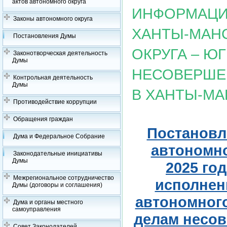
актов автономного округа
ИНФОРМАЦИ
Законы автономного округа
ХАНТЫ-МАН
Постановления Думы
ОКРУГА – Ю
Законотворческая деятельность
Думы
НЕСОВЕРШЕ
Контрольная деятельность
Думы
В ХАНТЫ-М
Противодействие коррупции
Обращения граждан
Постановл
Дума и Федеральное Собрание
автономно
Законодательные инициативы
Думы
2025 го
Межрегиональное сотрудничество
исполнен
Думы (договоры и соглашения)
автономного
Дума и органы местного
самоуправления
делам несов
Совет Законодателей