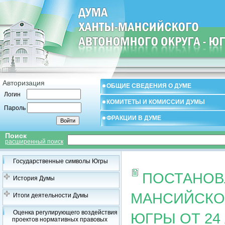
Авторизация
ОБЩИЕ СВЕДЕНИЯ О ДУМЕ
Логин
КОМИТЕТЫ И КОМИССИИ ДУМЫ
Пароль
ФРАКЦИИ В ДУМЕ
Поиск
расширенный поиск
Государственные символы Югры
ПОСТАНОВ
История Думы
МАНСИЙСКОГ
Итоги деятельности Думы
Оценка регулирующего воздействия
ЮГРЫ ОТ 24 
проектов нормативных правовых