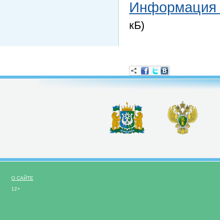
Информация 
кБ)
О САЙТЕ
12+