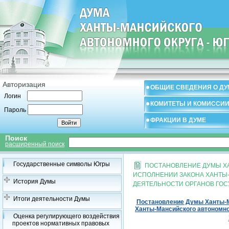
Авторизация
ОБЩИЕ СВЕДЕНИЯ О ДУ
Логин
КОМИТЕТЫ И КОМИССИ
Пароль
ФРАКЦИИ В ДУМЕ
Поиск
расширенный поиск
Государственные символы Югры
ПОСТАНОВЛЕНИЕ ДУМЫ ХА
ИСПОЛНЕНИИ ЗАКОНА ХАНТЫ-
История Думы
ДЕЯТЕЛЬНОСТИ ОРГАНОВ ГОС
Итоги деятельности Думы
Постановление Думы Ханты-Ма
Ханты-Мансийского автономно
Оценка регулирующего воздействия
проектов нормативных правовых