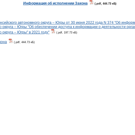
Информация об исполнении Закона
(.pdf, 444.73 кБ)
ийского автономного округа – Югры от 30 июня 2022 года N 374 "Об инфор
 округа – Югры "Об обеспечении доступа к информации о деятельности орга
округа – Югры" в 2021 году"
(.pdf, 197.73 кБ)
кона
(.pdf, 444.73 кБ)