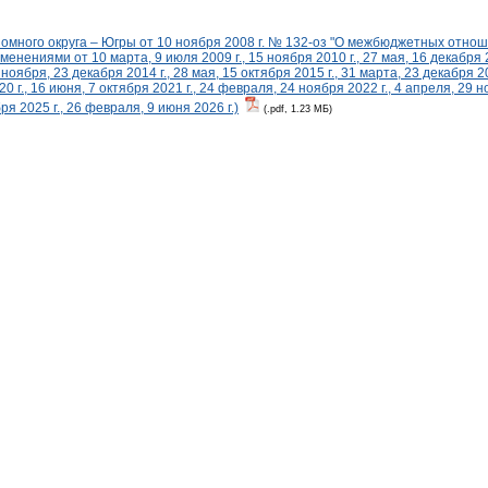
омного округа – Югры от 10 ноября 2008 г. № 132-оз "О межбюджетных отно
енениями от 10 марта, 9 июля 2009 г., 15 ноября 2010 г., 27 мая, 16 декабря 20
 ноября, 23 декабря 2014 г., 28 мая, 15 октября 2015 г., 31 марта, 23 декабря 20
20 г., 16 июня, 7 октября 2021 г., 24 февраля, 24 ноября 2022 г., 4 апреля, 29 н
ря 2025 г., 26 февраля, 9 июня 2026 г.)
(.pdf, 1.23 МБ)