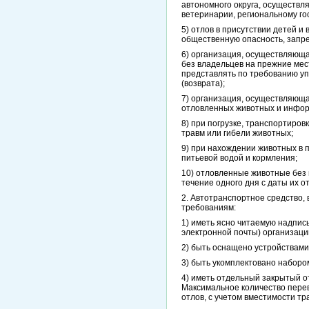
автономного округа, осуществл
ветеринарии, региональному го
5) отлов в присутствии детей и
общественную опасность, запр
6) организация, осуществляюща
без владельцев на прежние мес
представлять по требованию уп
(возврата);
7) организация, осуществляющ
отловленных животных и инфор
8) при погрузке, транспортиро
травм или гибели животных;
9) при нахождении животных в 
питьевой водой и кормления;
10) отловленные животные без
течение одного дня с даты их о
2. Автотранспортное средство,
требованиям:
1) иметь ясно читаемую надпис
электронной почты) организаци
2) быть оснащено устройствам
3) быть укомплектовано наборо
4) иметь отдельный закрытый от
Максимальное количество пере
отлов, с учетом вместимости тр