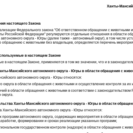
Ханты-Мансийс
ния настоящего Закона
ализации Федерального закона "Об ответственном обращении с животными и
ты Российской Федерации" регулируются отдельные отношения в области об
втономного округа - Югры (далее также - автономный округ), в том числе ус
о обращению с животными без владельцев, определяется перечень мероприя
 используемые в настоящем Законе
е в настоящем Законе, применяются в том же значении, что и в законодател
анты-Мансийского автономного округа - Югры в области обращения с жив
ийского автономного округа - Югры относятся:
го округа в области обращения с животными и осуществление контроля за их
чий в области обращения с животными в соответствии с законодательством 
 округа.
ельства Ханты-Мансийского автономного округа - Югры в области обраще
а Ханты-Мансийского автономного округа - Югры относятся:
х программ автономного округа, содержащих мероприятия в области обраще
зработке, формировании и сроках реализации указанных программ;
гиональном государственном контроле (надзоре) в области обращения с жив