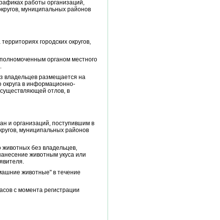
графиках работы организаций,
кругов, муниципальных районов
территориях городских округов,
 уполномоченным органом местного
.
ез владельцев размещается на
о округа в информационно-
осуществляющей отлов, в
ан и организаций, поступившим в
кругов, муниципальных районов
о животных без владельцев,
нанесение животным укуса или
явителя.
омашние животные" в течение
асов с момента регистрации