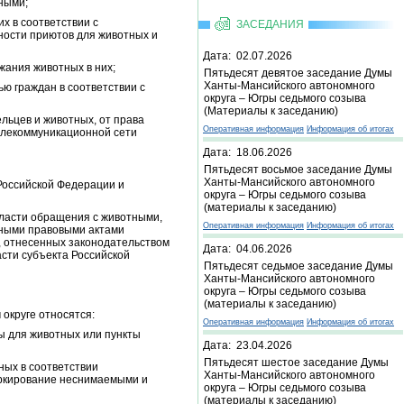
ными;
х в соответствии с
ЗАСЕДАНИЯ
ности приютов для животных и
Дата: 02.07.2026
жания животных в них;
Пятьдесят девятое заседание Думы
Ханты-Мансийского автономного
ю граждан в соответствии с
округа – Югры седьмого созыва
(Материалы к заседанию)
льцев и животных, от права
Оперативная информация
Информация об итогах
елекоммуникационной сети
Дата: 18.06.2026
Пятьдесят восьмое заседание Думы
Ханты-Мансийского автономного
Российской Федерации и
округа – Югры седьмого созыва
(материалы к заседанию)
бласти обращения с животными,
Оперативная информация
Информация об итогах
вными правовыми актами
, отнесенных законодательством
Дата: 04.06.2026
сти субъекта Российской
Пятьдесят седьмое заседание Думы
Ханты-Мансийского автономного
округа – Югры седьмого созыва
(материалы к заседанию)
округе относятся:
Оперативная информация
Информация об итогах
ты для животных или пункты
Дата: 23.04.2026
Пятьдесят шестое заседание Думы
ных в соответствии
Ханты-Мансийского автономного
маркирование неснимаемыми и
округа – Югры седьмого созыва
(материалы к заседанию)