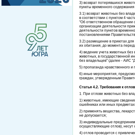
3) возврат потерявшихся живот
пункты временного содержания
3.1) возврат животных без вла
в соответствии с пунктом 4 час
"Об ответственном обращении с
организации деятельности прию
деятельности пунктов временно
постановлениями Правительства
3.2) размещение в приютах для
их обитания, до момента перед
4) ведение учета животных без
животных, в государственной 
без владельцев" (далее - АИС 
5) пропаганда нравственного и
6) иные мероприятия, предусм
граждан, утвержденным Правите
Статья 4.2. Требования к отл
1. При отлове животных без в
1) животные, имеющие сведения
ошейниках или иных предметах
2) применять вещества, лекарс
не допускается;
3) индивидуальные предпринима
осуществляющие отлов), несут о
4) отлов проводится с привле