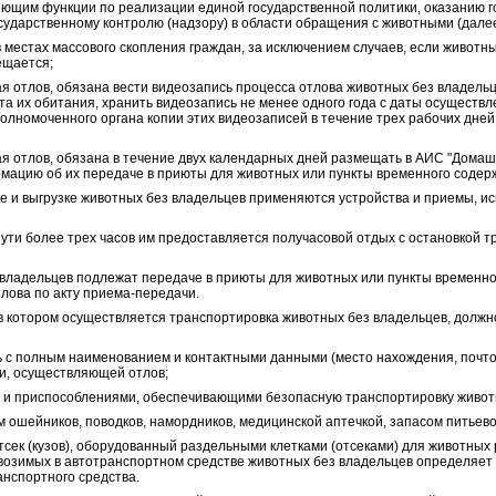
яющим функции по реализации единой государственной политики, оказанию го
сударственному контролю (надзору) в области обращения с животными (далее
 в местах массового скопления граждан, за исключением случаев, если живот
ещается;
я отлов, обязана вести видеозапись процесса отлова животных без владельц
та их обитания, хранить видеозапись не менее одного года с даты осуществл
олномоченного органа копии этих видеозаписей в течение трех рабочих дней
ая отлов, обязана в течение двух календарных дней размещать в АИС "Дом
мацию об их передаче в приюты для животных или пункты временного содер
вке и выгрузке животных без владельцев применяются устройства и приемы, 
пути более трех часов им предоставляется получасовой отдых с остановкой т
 владельцев подлежат передаче в приюты для животных или пункты временно
тлова по акту приема-передачи.
 в котором осуществляется транспортировка животных без владельцев, долж
ь с полным наименованием и контактными данными (место нахождения, почто
и, осуществляющей отлов;
и и приспособлениями, обеспечивающими безопасную транспортировку живот
м ошейников, поводков, намордников, медицинской аптечкой, запасом питьево
сек (кузов), оборудованный раздельными клетками (отсеками) для животных р
возимых в автотранспортном средстве животных без владельцев определяет
анспортного средства.