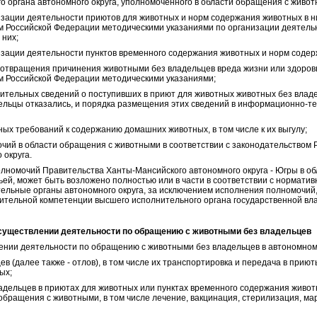
о органа автономного округа, уполномоченного в области обращения с живот
изации деятельности приютов для животных и норм содержания животных в ни
 Российской Федерации методическими указаниями по организации деятель
 них;
изации деятельности пунктов временного содержания животных и норм содер
дотвращения причинения животными без владельцев вреда жизни или здоровь
 Российской Федерации методическими указаниями;
ительных сведений о поступивших в приют для животных животных без владе
дельцы отказались, и порядка размещения этих сведений в информационно-т
ных требований к содержанию домашних животных, в том числе к их выгулу;
чий в области обращения с животными в соответствии с законодательством 
 округа.
лномочий Правительства Ханты-Мансийского автономного округа - Югры в о
ей, может быть возложено полностью или в части в соответствии с нормати
тельные органы автономного округа, за исключением исполнения полномочий
ительной компетенции высшего исполнительного органа государственной вла
 осуществлении деятельности по обращению с животными без владельцев
нии деятельности по обращению с животными без владельцев в автономном 
ев (далее также - отлов), в том числе их транспортировка и передача в прию
ых;
адельцев в приютах для животных или пунктах временного содержания живот
 обращения с животными, в том числе лечение, вакцинация, стерилизация, 