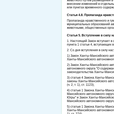
животного путем размещения в 
внесении изменений в отдельн
или пунктах временного содер
Статья 4.8. Пропаганда нравс
Пропаганда нравственного и г
муниципальных образований ав
животными, общественных орга
Статья 5. Вступление в силу 
1. Настоящий Закон вступает в 
пункта 1 статьи 4, вступающих в
2. Со дня вступления в силу н
1) Закон Ханты-Мансийского ав
Ханты-Мансийского автономного 
2) Закон Ханты-Мансийского авт
автономного округа "О содержа
законодательства Ханты-Мансийск
3) статью 4 Закона Ханты-Манси
законы Ханты-Мансийского авто
(ч. 2, т. 1), ст. 1123);
4) статью 1 Закона Ханты-Манси
Мансийского автономного округ
Югры" и Закон Ханты-Мансийско
Мансийского автономного округа - 
5) статью 1 Закона Ханты-Манси
Ханты-Мансийского автономного 
1), ст. 274).