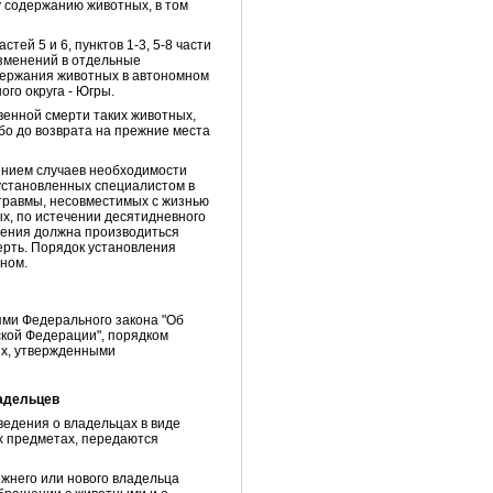
 содержанию животных, в том
ей 5 и 6, пунктов 1-3, 5-8 части
изменений в отдельные
держания животных в автономном
го округа - Югры.
венной смерти таких животных,
бо до возврата на прежние места
ением случаев необходимости
установленных специалистом в
травмы, несовместимых с жизнью
ых, по истечении десятидневного
ления должна производиться
рть. Порядок установления
ном.
ями Федерального закона "Об
кой Федерации", порядком
их, утвержденными
ладельцев
едения о владельцах в виде
х предметах, передаются
жнего или нового владельца