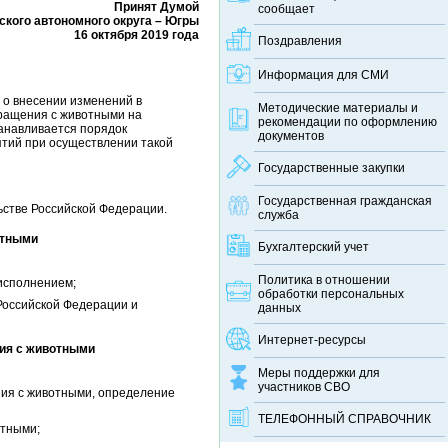
Принят Думой
сообщает
кого автономного округа – Югры
16 октября 2019 года
Поздравления
Информация для СМИ
 о внесении изменений в
Методические материалы и
ращения с животными на
рекомендации по оформлению
танавливается порядок
документов
тий при осуществлении такой
Государственные закупки
Государственная гражданская
ьстве Российской Федерации.
служба
отными
Бухгалтерский учет
Политика в отношении
 исполнением;
обработки персональных
Российской Федерации и
данных
Интернет-ресурсы
ния с животными
Меры поддержки для
участников СВО
ния с животными, определение
ТЕЛЕФОННЫЙ CПРАВОЧНИК
отными;