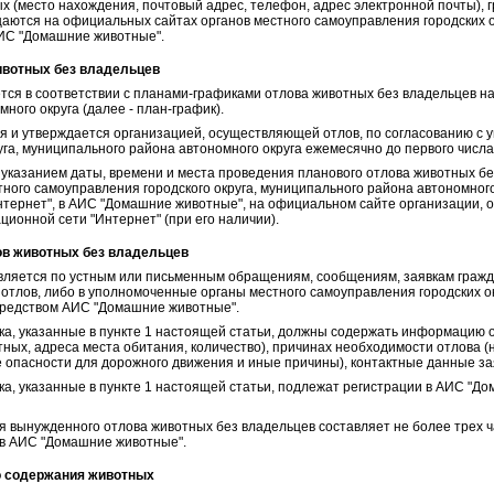
ых (место нахождения, почтовый адрес, телефон, адрес электронной почты), 
аются на официальных сайтах органов местного самоуправления городских о
 АИС "Домашние животные".
ивотных без владельцев
тся в соответствии с планами-графиками отлова животных без владельцев на 
ого округа (далее - план-график).
я и утверждается организацией, осуществляющей отлов, по согласованию с
уга, муниципального района автономного округа ежемесячно до первого числа
 указанием даты, времени и места проведения планового отлова животных б
ного самоуправления городского округа, муниципального района автономног
тернет", в АИС "Домашние животные", на официальном сайте организации, 
онной сети "Интернет" (при его наличии).
ов животных без владельцев
вляется по устным или письменным обращениям, сообщениям, заявкам гражд
тлов, либо в уполномоченные органы местного самоуправления городских о
осредством АИС "Домашние животные".
ка, указанные в пункте 1 настоящей статьи, должны содержать информацию 
ных, адреса места обитания, количество), причинах необходимости отлова (
е опасности для дорожного движения и иные причины), контактные данные за
ка, указанные в пункте 1 настоящей статьи, подлежат регистрации в АИС "Д
я вынужденного отлова животных без владельцев составляет не более трех ч
 в АИС "Домашние животные".
го содержания животных