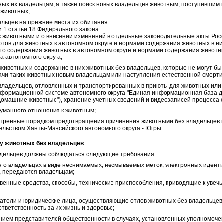
ных их владельцам, а также поиск новых владельцев животным, поступившим
 животных;
дельцев на прежние места их обитания
ти 1 статьи 18 Федерального закона
 животными и о внесении изменений в отдельные законодательные акты Рос
тов для животных в автономном округе и нормами содержания животных в ни
го содержания животных в автономном округе и нормами содержания животн
 автономного округа;
 животных и содержание в них животных без владельцев, которые не могут б
ачи таких животных новым владельцам или наступления естественной смерти
 владельцев, отловленных и транспортированных в приюты для животных ил
информационной системе автономного округа "Единая информационная база 
"Домашние животные"), хранение учетных сведений и видеозаписей процесса 
 гуманного отношения к животным;
отренные порядком предотвращения причинения животными без владельцев 
льством Ханты-Мансийского автономного округа - Югры.
ову животных без владельцев
ладельцев должны соблюдаться следующие требования:
 о владельцах в виде неснимаемых, несмываемых меток, электронных идент
, передаются владельцам;
твенные средства, способы, технические приспособления, приводящие к увечь
тели и юридические лица, осуществляющие отлов животных без владельцев 
тветственность за их жизнь и здоровье;
чением представителей общественности в случаях, установленных уполномо