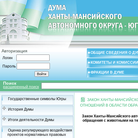
Авторизация
ОБЩИЕ СВЕДЕНИЯ О ДУ
Логин
КОМИТЕТЫ И КОМИССИ
Пароль
ФРАКЦИИ В ДУМЕ
Поиск
расширенный поиск
Государственные символы Югры
ЗАКОН ХАНТЫ-МАНСИЙСКОГ
ОТНОШЕНИЙ В ОБЛАСТИ ОБРА
История Думы
Закон Ханты-Мансийского авто
Итоги деятельности Думы
обращения с животными на тер
Оценка регулирующего воздействия
проектов нормативных правовых