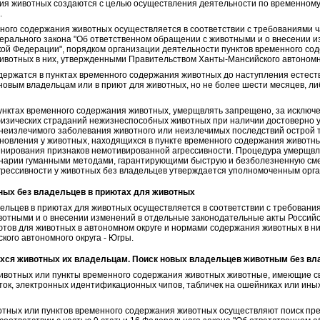
ния животных создаются с целью осуществления деятельности по временному
.
ного содержания животных осуществляется в соответствии с требованиями част
Федерального закона "Об ответственном обращении с животными и о внесении 
кой Федерации", порядком организации деятельности пунктов временного со
ивотных в них, утвержденными Правительством Ханты-Мансийского автономно
держатся в пунктах временного содержания животных до наступления естест
новым владельцам или в приют для животных, но не более шести месяцев, ли
унктах временного содержания животных, умерщвлять запрещено, за исключ
зических страданий нежизнеспособных животных при наличии достоверно 
 неизлечимого заболевания животного или неизлечимых последствий острой 
тановления у животных, находящихся в пункте временного содержания животн
инирования признаков немотивированной агрессивности. Процедура умерщв
инарии гуманными методами, гарантирующими быструю и безболезненную сме
грессивности у животных без владельцев утверждается уполномоченным орга
тных без владельцев в приютах для животных
льцев в приютах для животных осуществляется в соответствии с требовани
вотными и о внесении изменений в отдельные законодательные акты Российс
тов для животных в автономном округе и нормами содержания животных в н
ого автономного округа - Югры.
шихся животных их владельцам. Поиск новых владельцев животным без в
ивотных или пункты временного содержания животных животные, имеющие св
ок, электронных идентификационных чипов, табличек на ошейниках или ины
отных или пунктов временного содержания животных осуществляют поиск пре