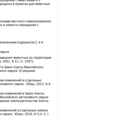
обращении с животными и о
дящихся в приютах для животных
рганами местного самоуправления
ь в области обращения с
ключением подпунктов 2, 4-6
круга:
 домашних животных на территории
2001, N 12, ст. 1097);
й в Закон Ханты-Мансийского
ного округа" (Собрание
ении изменений в отдельные
омного округа - Югры, 2013, N 9
ении изменений в Закон Ханты-
ансийского автономного округа -
брание законодательства Ханты-
и изменений в отдельные законы
руга - Югры, 2019, N 3 (ч. 2, т.