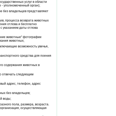
сударственных услуг в области
 - уполномоченный орган);
ные без владельцев представляют
ев, процесса возврата животных
ения отлова и бесплатно
 с указанием даты отлова
ашние животные" фотографии
жания животных;
исключающие возможность увечья,
ранспортного средства для поения
го содержания животных в
но отвечать следующим
вый адрес, телефон, адрес
ных без владельцев;
й воды;
азного пола, размера, возраста.
 организация, осуществляющая