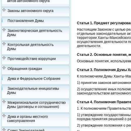
актов автономного округа
Законы автономного округа
Постановления Думы
Статья 1. Предмет регулирова
Настоящим Законом с целью ре
Законотворческая деятельность
отдельные законодательные ак
Думы
территории Ханты-Мансийского а
осуществления деятельности п
Контрольная деятельность
деятельности.
Думы
Статья 2. Основные понятия,
Противодействие коррупции
Основные понятия, используемы
Обращения граждан
Статья 3. Полномочия Думы Х
К полномочиям Думы Ханты-Манс
Дума и Федеральное Собрание
1) принятие законов автономно
Законодательные инициативы
2) осуществление иных полномо
Думы
законодательством автономного
Статья 4. Полномочия Правит
Межрегиональное сотрудничество
Думы (договоры и соглашения)
1. К полномочиям Правительств
1) утверждение государственны
Дума и органы местного
порядка принятия решений о ра
самоуправления
2) утверждение положения о ре
Совет Законодателей