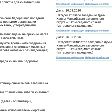
 в приюты для животных или
Оперативная информация
Информация об итогах
Дата: 26.03.2026
Пятьдесят пятое заседание Думы
сийской Федерации", порядком
Ханты-Мансийского автономного
х, порядком организации
округа – Югры седьмого созыва
ых в них, утвержденными
(материалы к заседанию)
Оперативная информация
Информация об итогах
ыть возвращены на прежние места
Дата: 26.02.2026
 таких животных;
Пятьдесят четвертое заседание Думы
и пункты временного содержания
Ханты-Мансийского автономного
домашних животных и животных
округа – Югры седьмого созыва
отлова животных без владельцев;
(материалы к заседанию)
Оперативная информация
Информация об итогах
вреда жизни или здоровью
ификационных чипов, табличек на
ям, травмам или гибели животных,
(далее - организации,
ченным исполнительным органом