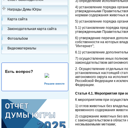
3) определение исполнительног
4) установление порядка орган
Награды Думы Югры
утвержденными Правительством
нормам содержания животных в
Карта сайта
5) установление порядка орган
5.1) установление порядка пре
Законодательная карта сайта
утвержденными Правительством
6) утверждение перечня дополн
Фотоальбом
собственности на которых вла
"Интернет";
Видеоматериалы
6.1) установление дополнитель
7) осуществление иных полномо
законодательством автономного
2. Осуществление отдельных по
Есть вопрос?
установленных настоящей стать
автономного округа на исполни
Российской Федерации к исключ
Решаем вместе
Федерации.
Статья 4.1. Мероприятия при
К мероприятиям при осуществле
1) отлов животных без владельц
временного содержания животн
2) содержание животных без вл
с законодательством в области
несмываемыми метками;