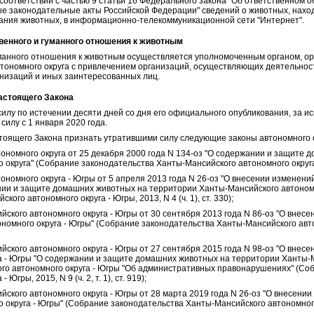
соответствии с частью 9 статьи 16 Федерального закона "Об ответственном 
ые законодательные акты Российской Федерации" сведений о животных, нахо
жания животных, в информационно-телекоммуникационной сети "Интернет".
твенного и гуманного отношения к животным
уманного отношения к животным осуществляется уполномоченным органом, о
тономного округа с привлечением организаций, осуществляющих деятельност
низаций и иных заинтересованных лиц.
настоящего Закона
силу по истечении десяти дней со дня его официального опубликования, за ис
 силу с 1 января 2020 года.
астоящего Закона признать утратившими силу следующие законы автономного о
тономного округа от 25 декабря 2000 года N 134-оз "О содержании и защите
округа" (Собрание законодательства Ханты-Мансийского автономного округа, 
ономного округа - Югры от 5 апреля 2013 года N 26-оз "О внесении изменени
нии и защите домашних животных на территории Ханты-Мансийского автоном
ого автономного округа - Югры, 2013, N 4 (ч. 1), ст. 330);
йского автономного округа - Югры от 30 сентября 2013 года N 86-оз "О внес
номного округа - Югры" (Собрание законодательства Ханты-Мансийского автон
йского автономного округа - Югры от 27 сентября 2015 года N 98-оз "О внес
а - Югры "О содержании и защите домашних животных на территории Ханты-М
го автономного округа - Югры "Об административных правонарушениях" (Со
Югры, 2015, N 9 (ч. 2, т. 1), ст. 919);
йского автономного округа - Югры от 28 марта 2019 года N 26-оз "О внесени
округа - Югры" (Собрание законодательства Ханты-Мансийского автономного ок