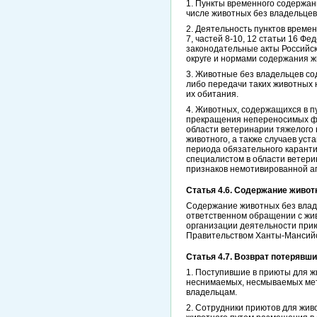
1. Пункты временного содержа
числе животных без владельцев
2. Деятельность пунктов времен
7, частей 8-10, 12 статьи 16 
законодательные акты Российс
округе и нормами содержания ж
3. Животные без владельцев со
либо передачи таких животных 
их обитания.
4. Животных, содержащихся в п
прекращения непереносимых фи
области ветеринарии тяжелого
животного, а также случаев ус
периода обязательного карант
специалистом в области ветер
признаков немотивированной а
Статья 4.6. Содержание живо
Содержание животных без владе
ответственном обращении с жи
организации деятельности прию
Правительством Ханты-Мансийск
Статья 4.7. Возврат потеряв
1. Поступившие в приюты для ж
неснимаемых, несмываемых мет
владельцам.
2. Сотрудники приютов для жив