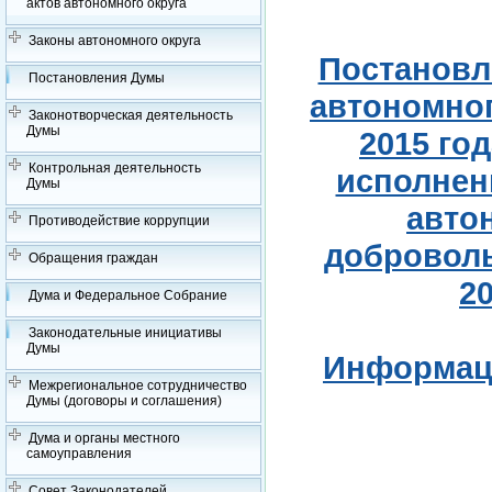
актов автономного округа
Законы автономного округа
Постановл
Постановления Думы
автономног
Законотворческая деятельность
Думы
2015 го
Контрольная деятельность
исполнен
Думы
авто
Противодействие коррупции
доброволь
Обращения граждан
2
Дума и Федеральное Собрание
Законодательные инициативы
Думы
Информаци
Межрегиональное сотрудничество
Думы (договоры и соглашения)
Дума и органы местного
самоуправления
Совет Законодателей