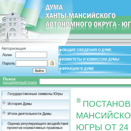
Авторизация
ОБЩИЕ СВЕДЕНИЯ О ДУМЕ
Логин
КОМИТЕТЫ И КОМИССИИ ДУМЫ
Пароль
ФРАКЦИИ В ДУМЕ
Поиск
расширенный поиск
Государственные символы Югры
ПОСТАНОВ
История Думы
МАНСИЙСКОГ
Итоги деятельности Думы
Оценка регулирующего воздействия
ЮГРЫ ОТ 24 
проектов нормативных правовых