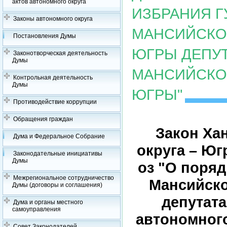
актов автономного округа
ИЗБРАНИЯ Г
Законы автономного округа
МАНСИЙСКОГ
Постановления Думы
ЮГРЫ ДЕПУ
Законотворческая деятельность
Думы
МАНСИЙСКОГ
Контрольная деятельность
Думы
ЮГРЫ"
Противодействие коррупции
Обращения граждан
Закон Ха
Дума и Федеральное Собрание
округа – Юг
Законодательные инициативы
Думы
оз "О поряд
Межрегиональное сотрудничество
Мансийско
Думы (договоры и соглашения)
депутат
Дума и органы местного
самоуправления
автономного
Совет Законодателей