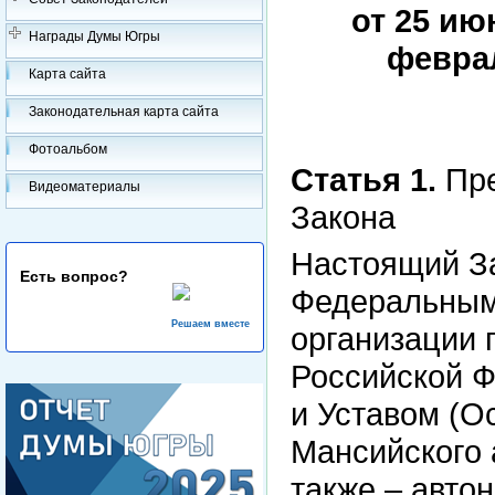
от 25 июн
Награды Думы Югры
феврал
Карта сайта
Законодательная карта сайта
Фотоальбом
Статья 1.
Пре
Видеоматериалы
Закона
Настоящий За
Есть вопрос?
Федеральным
Решаем вместе
организации 
Российской 
и Уставом (О
Мансийского 
также – авто