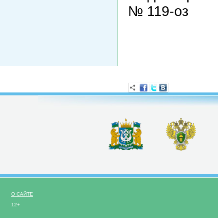
№ 119-оз
О САЙТЕ
12+