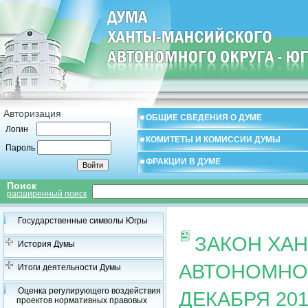
Авторизация
ОБЩИЕ СВЕДЕНИЯ О ДУМЕ
Логин
КОМИТЕТЫ И КОМИССИИ ДУМЫ
Пароль
ФРАКЦИИ В ДУМЕ
Поиск
расширенный поиск
Государственные символы Югры
ЗАКОН ХА
История Думы
АВТОНОМНОГ
Итоги деятельности Думы
Оценка регулирующего воздействия
ДЕКАБРЯ 201
проектов нормативных правовых