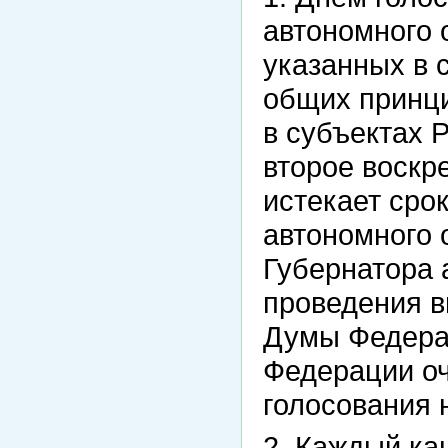
автономного 
указанных в 
общих принци
в субъектах 
второе воскр
истекает сро
автономного 
Губернатора а
проведения в
Думы Федера
Федерации оч
голосования 
2. Каждый ка