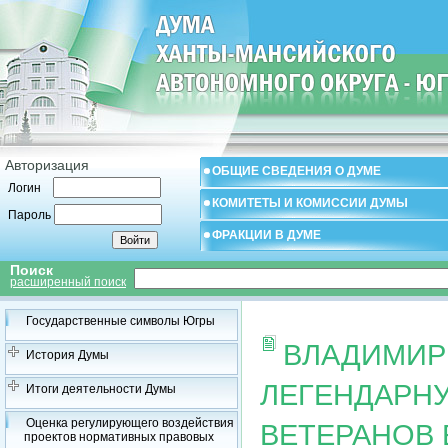
Авторизация
ОБЩИЕ СВЕДЕНИЯ О ДУМЕ
Логин
КОМИТЕТЫ И КОМИССИИ ДУМЫ
Пароль
ФРАКЦИИ В ДУМЕ
Поиск
расширенный поиск
Государственные символы Югры
ВЛАДИМИР
История Думы
ЛЕГЕНДАРНУ
Итоги деятельности Думы
Оценка регулирующего воздействия
ВЕТЕРАНОВ
проектов нормативных правовых