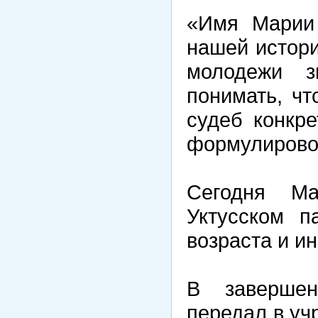
«Имя Марии
нашей истори
молодежи з
понимать, чт
судеб конкр
формулировок
Сегодня М
Уктусском п
возраста и и
В заверше
передал в уч