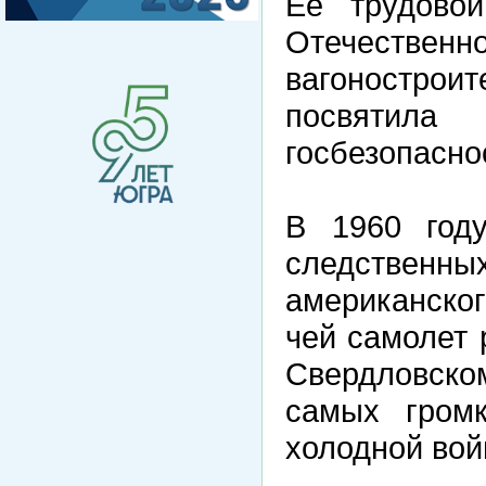
Ее трудово
Отечеств
вагоностро
посвятил
госбезопасно
В 1960 году
следствен
американског
чей самолет 
Свердловско
самых громк
холодной вой