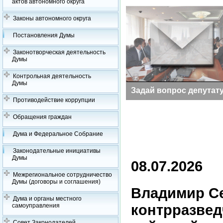
актов автономного округа
Законы автономного округа
Постановления Думы
Законотворческая деятельность
Думы
Контрольная деятельность
Думы
Заседания Думы
Задай вопрос депутат
Противодействие коррупции
Обращения граждан
Дума и Федеральное Собрание
Законодательные инициативы
Думы
08.07.2026
Межрегиональное сотрудничество
Думы (договоры и соглашения)
Владимир С
Дума и органы местного
контрразвед
самоуправления
Совет Законодателей