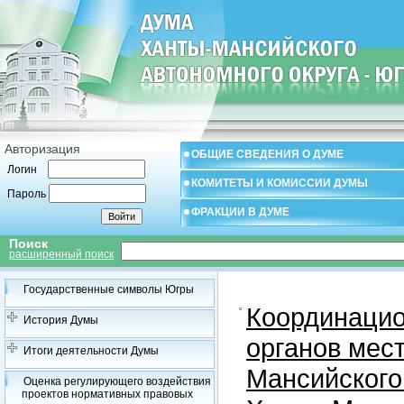
Авторизация
ОБЩИЕ СВЕДЕНИЯ О ДУМЕ
Логин
КОМИТЕТЫ И КОМИССИИ ДУМЫ
Пароль
ФРАКЦИИ В ДУМЕ
Поиск
расширенный поиск
Государственные символы Югры
Координацио
История Думы
органов мес
Итоги деятельности Думы
Мансийского
Оценка регулирующего воздействия
проектов нормативных правовых