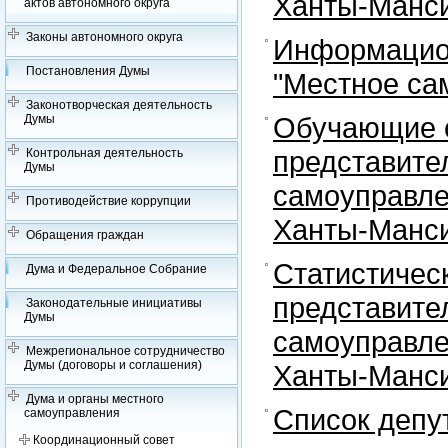
Ханты-Манси
актов автономного округа
Законы автономного округа
Информацион
Постановления Думы
"Местное са
Законотворческая деятельность
Обучающие с
Думы
представите
Контрольная деятельность
Думы
самоуправле
Противодействие коррупции
Ханты-Манси
Обращения граждан
Статистичес
Дума и Федеральное Собрание
представите
Законодательные инициативы
Думы
самоуправле
Межрегиональное сотрудничество
Думы (договоры и соглашения)
Ханты-Манси
Дума и органы местного
Список депу
самоуправления
Координационный совет