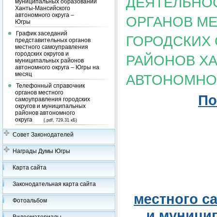
ДЕЯТЕЛЬНО
муниципальных образований
Ханты-Мансийского
автономного округа –
ОРГАНОВ М
Югры
График заседаний
ГОРОДСКИХ
представительных органов
местного самоуправления
городских округов и
РАЙОНОВ Х
муниципальных районов
автономного округа – Югры на
месяц
АВТОНОМНОГ
Телефонный справочник
органов местного
По
самоуправления городских
округов и муниципальных
районов автономного
округа
(.pdf, 729.31 кБ)
Совет Законодателей
Награды Думы Югры
Карта сайта
Законодательная карта сайта
местного с
Фотоальбом
и муници
Видеоматериалы