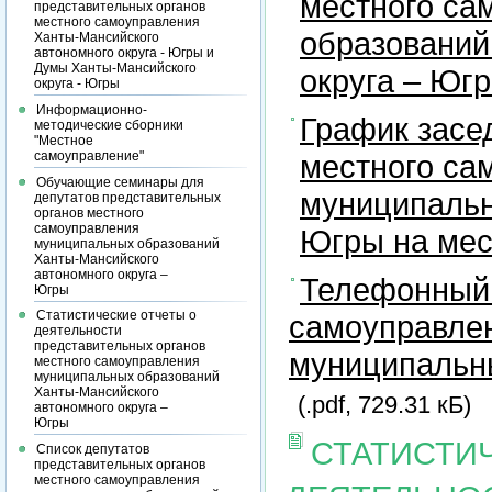
местного са
представительных органов
местного самоуправления
образований
Ханты-Мансийского
автономного округа - Югры и
Думы Ханты-Мансийского
округа – Юг
округа - Югры
Информационно-
График засе
методические сборники
"Местное
самоуправление"
местного са
Обучающие семинары для
муниципальн
депутатов представительных
органов местного
самоуправления
Югры на ме
муниципальных образований
Ханты-Мансийского
автономного округа –
Телефонный 
Югры
Статистические отчеты о
самоуправлен
деятельности
представительных органов
муниципальны
местного самоуправления
муниципальных образований
Ханты-Мансийского
(.pdf, 729.31 кБ)
автономного округа –
Югры
СТАТИСТИ
Список депутатов
представительных органов
местного самоуправления