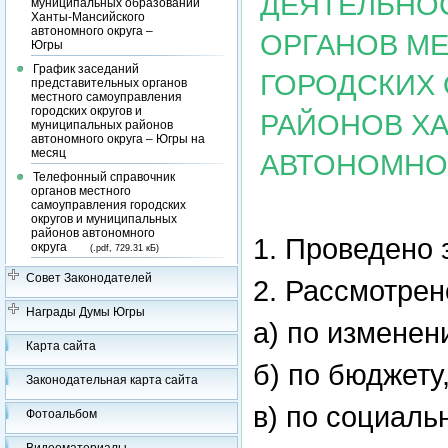
ДЕЯТЕЛЬНО
муниципальных образований
Ханты-Мансийского
автономного округа –
ОРГАНОВ М
Югры
График заседаний
ГОРОДСКИХ
представительных органов
местного самоуправления
городских округов и
РАЙОНОВ Х
муниципальных районов
автономного округа – Югры на
месяц
АВТОНОМНОГ
Телефонный справочник
органов местного
самоуправления городских
округов и муниципальных
районов автономного
1. Проведено
округа
(.pdf, 729.31 кБ)
Совет Законодателей
2. Рассмотрен
Награды Думы Югры
а) по изменен
Карта сайта
б) по бюджету
Законодательная карта сайта
в) по социаль
Фотоальбом
Видеоматериалы