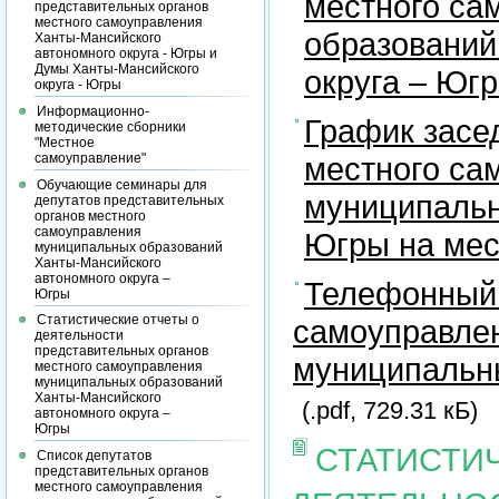
местного са
представительных органов
местного самоуправления
образований
Ханты-Мансийского
автономного округа - Югры и
Думы Ханты-Мансийского
округа – Юг
округа - Югры
Информационно-
График засе
методические сборники
"Местное
самоуправление"
местного са
Обучающие семинары для
муниципальн
депутатов представительных
органов местного
самоуправления
Югры на ме
муниципальных образований
Ханты-Мансийского
автономного округа –
Телефонный 
Югры
Статистические отчеты о
самоуправлен
деятельности
представительных органов
муниципальны
местного самоуправления
муниципальных образований
Ханты-Мансийского
(.pdf, 729.31 кБ)
автономного округа –
Югры
СТАТИСТИ
Список депутатов
представительных органов
местного самоуправления