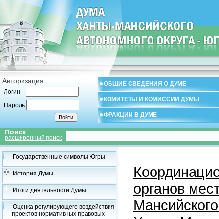
Авторизация
ОБЩИЕ СВЕДЕНИЯ О ДУМЕ
Логин
КОМИТЕТЫ И КОМИССИИ ДУМЫ
Пароль
ФРАКЦИИ В ДУМЕ
Поиск
расширенный поиск
Государственные символы Югры
Координацио
История Думы
органов мес
Итоги деятельности Думы
Мансийского
Оценка регулирующего воздействия
проектов нормативных правовых