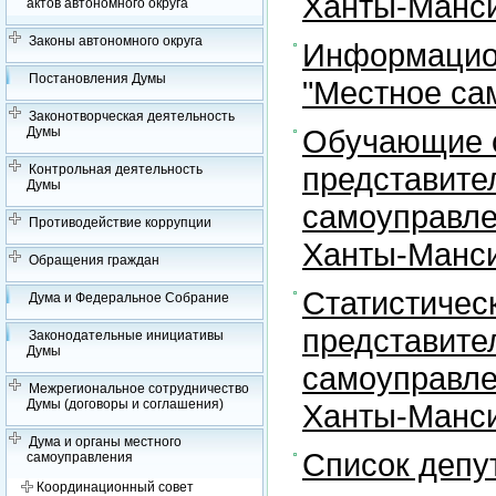
Ханты-Манси
актов автономного округа
Законы автономного округа
Информацион
Постановления Думы
"Местное са
Законотворческая деятельность
Обучающие с
Думы
представите
Контрольная деятельность
Думы
самоуправле
Противодействие коррупции
Ханты-Манси
Обращения граждан
Статистичес
Дума и Федеральное Собрание
представите
Законодательные инициативы
Думы
самоуправле
Межрегиональное сотрудничество
Думы (договоры и соглашения)
Ханты-Манси
Дума и органы местного
Список депу
самоуправления
Координационный совет