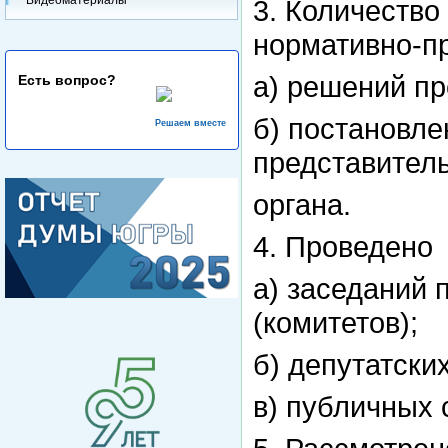
3. Количеств
нормативно-пр
а) решений пр
Есть вопрос?
б) постановле
Решаем вместе
представител
органа.
4. Проведено
а) заседаний 
(комитетов);
б) депутатски
в) публичных 