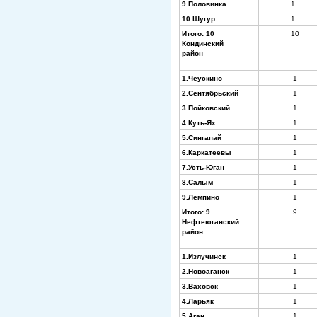
9.Половинка
1
10.Шугур
1
Итого: 10
10
Кондинский
район
1.Чеускино
1
2.Сентябрьский
1
3.Пойковский
1
4.Куть-Ях
1
5.Сингапай
1
6.Каркатеевы
1
7.Усть-Юган
1
8.Салым
1
9.Лемпино
1
Итого: 9
9
Нефтеюганский
район
1.Излучинск
1
2.Новоаганск
1
3.Ваховск
1
4.Ларьяк
1
5.Аган
1