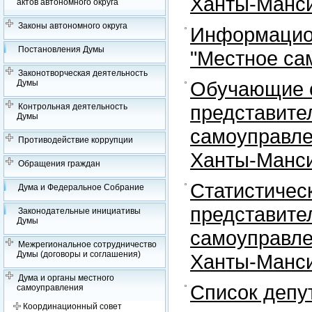
Ханты-Манси
актов автономного округа
Законы автономного округа
Информацион
Постановления Думы
"Местное са
Законотворческая деятельность
Обучающие с
Думы
представите
Контрольная деятельность
Думы
самоуправле
Противодействие коррупции
Ханты-Манси
Обращения граждан
Статистичес
Дума и Федеральное Собрание
представите
Законодательные инициативы
Думы
самоуправле
Межрегиональное сотрудничество
Думы (договоры и соглашения)
Ханты-Манси
Дума и органы местного
Список депу
самоуправления
Координационный совет