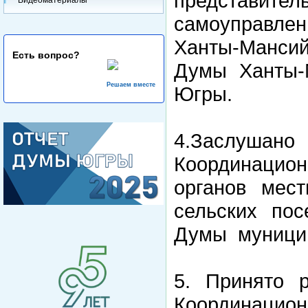
представи
самоуправле
Ханты-Мансий
Есть вопрос?
Думы Ханты-М
Решаем вместе
Югры.
4.Заслуш
Координацио
органов мест
сельских по
Думы муницип
5. Принято 
Координацио