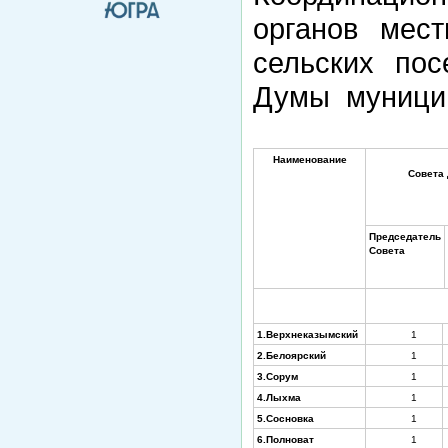
органов мест
сельских по
Думы муницип
Наименование
Струк
Совета деп
Председатель
Совета
1.Верхнеказымский
1
2.Белоярский
1
3.Сорум
1
4.Лыхма
1
5.Сосновка
1
6.Полноват
1