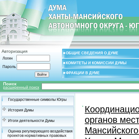
Авторизация
ОБЩИЕ СВЕДЕНИЯ О ДУМЕ
Логин
КОМИТЕТЫ И КОМИССИИ ДУМЫ
Пароль
ФРАКЦИИ В ДУМЕ
Поиск
расширенный поиск
Государственные символы Югры
Координацио
История Думы
органов мес
Итоги деятельности Думы
Мансийского
Оценка регулирующего воздействия
проектов нормативных правовых