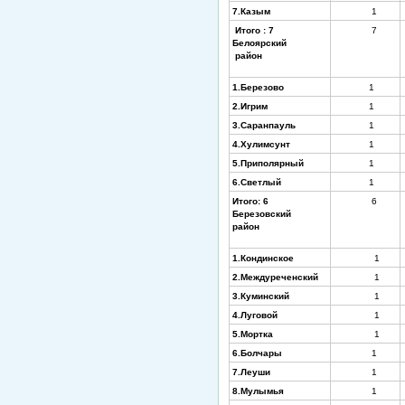
7.Казым
1
Итого : 7
7
Белоярский
район
1.Березово
1
2.Игрим
1
3.Саранпауль
1
4.Хулимсунт
1
5.Приполярный
1
6.Светлый
1
Итого: 6
6
Березовский
район
1.Кондинское
1
2.Междуреченский
1
3.Куминский
1
4.Луговой
1
5.Мортка
1
6.Болчары
1
7.Леуши
1
8.Мулымья
1