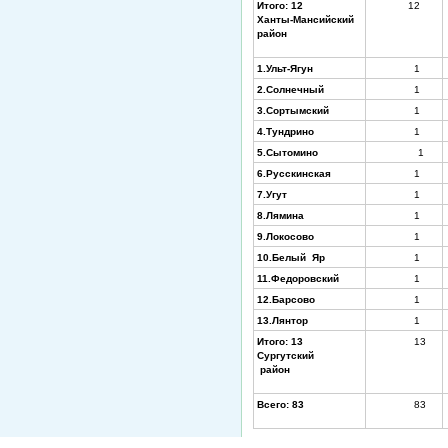
Итого: 12
12
Ханты-Мансийский
район
1.Ульт-Ягун
1
2.Солнечный
1
3.Сортымский
1
4.Тундрино
1
5.Сытомино
1
6.Русскинская
1
7.Угут
1
8.Лямина
1
9.Локосово
1
10.Белый Яр
1
11.Федоровский
1
12.Барсово
1
13.Лянтор
1
Итого: 13
13
Сургутский
район
Всего: 83
83