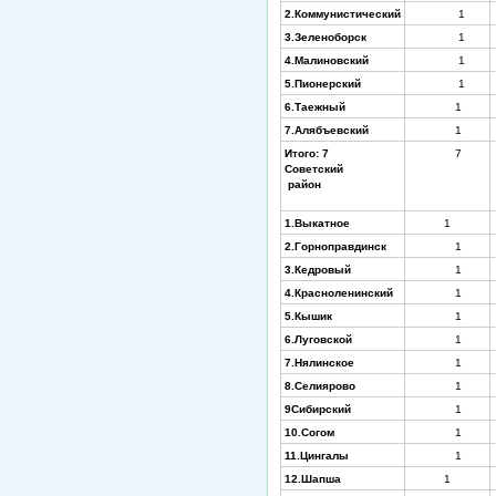
2.Коммунистический
1
3.Зеленоборск
1
4.Малиновский
1
5.Пионерский
1
6.Таежный
1
7.Алябъевский
1
Итого: 7
7
Советский
район
1.Выкатное
1
2.Горноправдинск
1
3.Кедровый
1
4.Красноленинский
1
5.Кышик
1
6.Луговской
1
7.Нялинское
1
8.Селиярово
1
9Сибирский
1
10.Согом
1
11.Цингалы
1
12.Шапша
1