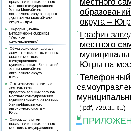
местного са
представительных органов
местного самоуправления
образований
Ханты-Мансийского
автономного округа - Югры и
Думы Ханты-Мансийского
округа – Юг
округа - Югры
Информационно-
График засе
методические сборники
"Местное
самоуправление"
местного са
Обучающие семинары для
муниципальн
депутатов представительных
органов местного
самоуправления
Югры на ме
муниципальных образований
Ханты-Мансийского
автономного округа –
Телефонный 
Югры
Статистические отчеты о
самоуправлен
деятельности
представительных органов
муниципальны
местного самоуправления
муниципальных образований
Ханты-Мансийского
(.pdf, 729.31 кБ)
автономного округа –
Югры
ПРИЛОЖЕН
Список депутатов
представительных органов
местного самоуправления