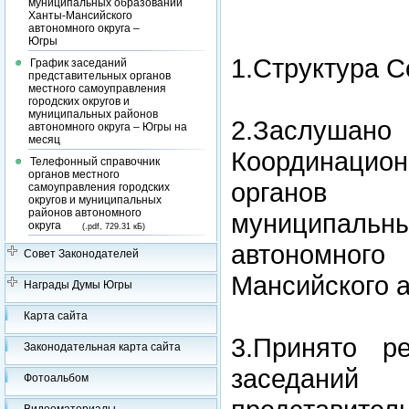
муниципальных образований
Ханты-Мансийского
автономного округа –
Югры
1.Структура С
График заседаний
представительных органов
местного самоуправления
городских округов и
муниципальных районов
2.Заслуш
автономного округа – Югры на
месяц
Координацио
Телефонный справочник
органов местного
органов 
самоуправления городских
округов и муниципальных
районов автономного
муниципальны
округа
(.pdf, 729.31 кБ)
автономного
Совет Законодателей
Мансийского а
Награды Думы Югры
Карта сайта
3.Принято р
Законодательная карта сайта
заседаний
Фотоальбом
Видеоматериалы