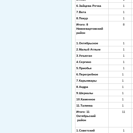
6.Зайцева Речка
1
7.Вата
1
8.Покур
1
Итого: 8
8
Нижневартовский
район
1.Октябрьское
1
2.Малый Атлым
1
3.Унъюган
1
4.Сергино
1
5.Приобье
1
6.Перегребное
1
7.Карымкары
1
8.Андра
1
9.Шеркалы
1
10.Каменное
1
11.Талинка
1
Итого: 11
11
Октябрьский
район
1.Советский
1