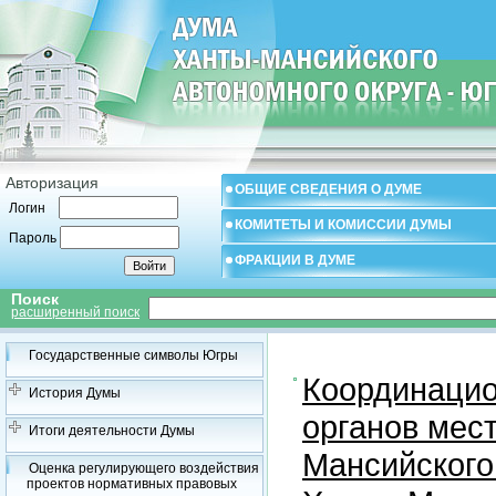
Авторизация
ОБЩИЕ СВЕДЕНИЯ О ДУМЕ
Логин
КОМИТЕТЫ И КОМИССИИ ДУМЫ
Пароль
ФРАКЦИИ В ДУМЕ
Поиск
расширенный поиск
Государственные символы Югры
Координацио
История Думы
органов мес
Итоги деятельности Думы
Мансийского
Оценка регулирующего воздействия
проектов нормативных правовых