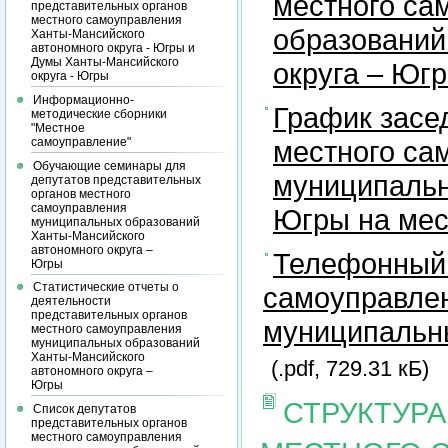
местного са
представительных органов
местного самоуправления
образований
Ханты-Мансийского
автономного округа - Югры и
Думы Ханты-Мансийского
округа – Юг
округа - Югры
Информационно-
График засе
методические сборники
"Местное
самоуправление"
местного са
Обучающие семинары для
муниципальн
депутатов представительных
органов местного
самоуправления
Югры на ме
муниципальных образований
Ханты-Мансийского
автономного округа –
Телефонный 
Югры
Статистические отчеты о
самоуправлен
деятельности
представительных органов
муниципальны
местного самоуправления
муниципальных образований
Ханты-Мансийского
(.pdf, 729.31 кБ)
автономного округа –
Югры
СТРУКТУР
Список депутатов
представительных органов
местного самоуправления