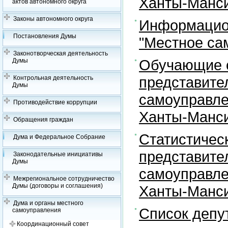
Ханты-Манси
актов автономного округа
Законы автономного округа
Информацион
Постановления Думы
"Местное са
Законотворческая деятельность
Обучающие с
Думы
представите
Контрольная деятельность
Думы
самоуправле
Противодействие коррупции
Ханты-Манси
Обращения граждан
Статистичес
Дума и Федеральное Собрание
представите
Законодательные инициативы
Думы
самоуправле
Межрегиональное сотрудничество
Думы (договоры и соглашения)
Ханты-Манси
Дума и органы местного
Список депу
самоуправления
Координационный совет