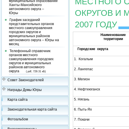
МЕСТНОГО 
муниципальных образований
Ханты-Мансийского
автономного округа –
ОКРУГОВ И 
Югры
График заседаний
2007 ГОДУ
представительных органов
местного самоуправления
городских округов и
Наименование
муниципальных районов
территории
автономного округа – Югры на
месяц
Городские округа
Телефонный справочник
органов местного
самоуправления городских
1. Когалым
округов и муниципальных
районов автономного
2. Лангепас
округа
(.pdf, 729.31 кБ)
3. Мегион
Совет Законодателей
4. Нефтеюганск
Награды Думы Югры
5. Нягань
Карта сайта
Законодательная карта сайта
6. Пыть-Ях
Фотоальбом
7. Покачи
Видеоматериалы