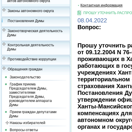
актов автономного округа
Контактная информация
Законы автономного округа
ПРОШУ УТОЧНИТЬ РАСПРОС
08.04.2022
Постановления Думы
Вопрос:
Законотворческая деятельность
Думы
Прошу уточнить 
Контрольная деятельность
Думы
от 09.12.2004 N 7
проживающих в Ха
Противодействие коррупции
работающих в гос
Обращения граждан
учреждениях Хант
Законодательство
территориальном 
График приема
страхования Хант
Председателем Думы,
Постановления Ду
заместителями
Председателя Думы,
утверждении офиц
руководителем аппарата
Думы
Ханты-Мансийског
Прием граждан депутатами
компенсациях для
Думы
автономном округ
Наказы избирателей
органах и госуда
Вопросы-ответы