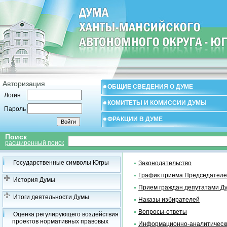
Авторизация
ОБЩИЕ СВЕДЕНИЯ О ДУМЕ
Логин
КОМИТЕТЫ И КОМИССИИ ДУМЫ
Пароль
ФРАКЦИИ В ДУМЕ
Поиск
расширенный поиск
Государственные символы Югры
Законодательство
График приема Председателе
История Думы
Прием граждан депутатами Д
Итоги деятельности Думы
Наказы избирателей
Вопросы-ответы
Оценка регулирующего воздействия
проектов нормативных правовых
Информационно-аналитическ