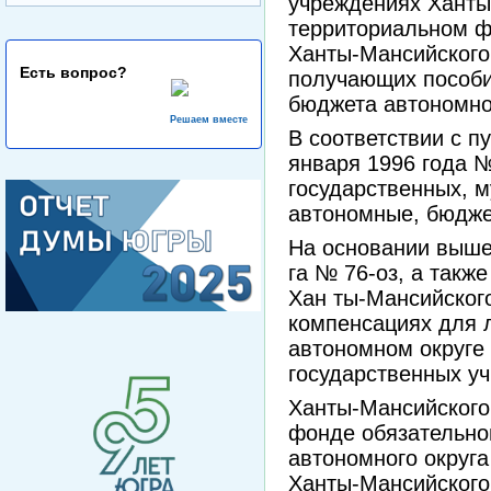
учреждениях Ханты
территориальном ф
Ханты-Мансийского 
Есть вопрос?
получающих пособия
бюджета автономног
Решаем вместе
В соответствии с п
января 1996 года 
государственных, 
автономные, бюдже
На основании выше
га № 76-оз, а такж
Хан­ ты-Мансийског
компенсациях для 
автономном округе 
государственных у
Ханты-Мансийского
фонде обязательно
автономного округ
Ханты-Мансийского 