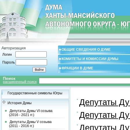
Авторизация
ОБЩИЕ СВЕДЕНИЯ О ДУМЕ
Логин
КОМИТЕТЫ И КОМИССИИ ДУМЫ
Пароль
ФРАКЦИИ В ДУМЕ
Поиск
расширенный поиск
Государственные символы Югры
Депутаты Дум
История Думы
Депутаты Думы VI созыва
Депутаты Дум
(2016 - 2021 гг.)
Депутаты Думы V созыва
Депутаты Дум
(2011 - 2016 гг.)