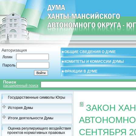
Авторизация
ОБЩИЕ СВЕДЕНИЯ О ДУМЕ
Логин
КОМИТЕТЫ И КОМИССИИ ДУМЫ
Пароль
ФРАКЦИИ В ДУМЕ
Поиск
расширенный поиск
Государственные символы Югры
ЗАКОН ХА
История Думы
АВТОНОМНОГ
Итоги деятельности Думы
Оценка регулирующего воздействия
СЕНТЯБРЯ 20
проектов нормативных правовых