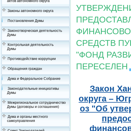
актов автономного округа
УТВЕРЖДЕН
Законы автономного округа
ПРЕДОСТАВ
Постановления Думы
ФИНАНСОВО
Законотворческая деятельность
Думы
СРЕДСТВ П
Контрольная деятельность
Думы
"ФОНД РАЗВ
Противодействие коррупции
ПЕРЕСЕЛЕН
Обращения граждан
Дума и Федеральное Собрание
Закон Ха
Законодательные инициативы
Думы
округа – Югр
Межрегиональное сотрудничество
оз "Об утв
Думы (договоры и соглашения)
предос
Дума и органы местного
самоуправления
финансов
Совет Законодателей