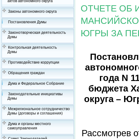
актов автономного округа
ОТЧЕТЕ ОБ
Законы автономного округа
МАНСИЙСКОГ
Постановления Думы
ЮГРЫ ЗА ПЕ
Законотворческая деятельность
Думы
Контрольная деятельность
Думы
Постановл
Противодействие коррупции
автономного
Обращения граждан
года N 1
Дума и Федеральное Собрание
бюджета Х
Законодательные инициативы
округа – Юг
Думы
Межрегиональное сотрудничество
Думы (договоры и соглашения)
Дума и органы местного
самоуправления
Рассмотрев о
Совет Законодателей