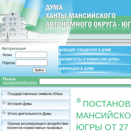
Авторизация
ОБЩИЕ СВЕДЕНИЯ О ДУМЕ
Логин
КОМИТЕТЫ И КОМИССИИ ДУМЫ
Пароль
ФРАКЦИИ В ДУМЕ
Поиск
расширенный поиск
Государственные символы Югры
ПОСТАНОВ
История Думы
МАНСИЙСКОГ
Итоги деятельности Думы
Оценка регулирующего воздействия
ЮГРЫ ОТ 27 
проектов нормативных правовых