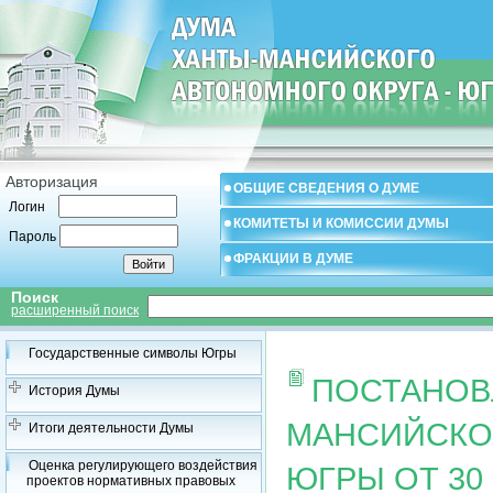
Авторизация
ОБЩИЕ СВЕДЕНИЯ О ДУМЕ
Логин
КОМИТЕТЫ И КОМИССИИ ДУМЫ
Пароль
ФРАКЦИИ В ДУМЕ
Поиск
расширенный поиск
Государственные символы Югры
ПОСТАНОВ
История Думы
МАНСИЙСКОГ
Итоги деятельности Думы
Оценка регулирующего воздействия
ЮГРЫ ОТ 30 
проектов нормативных правовых