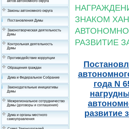
актов автономного округа
НАГРАЖДЕН
Законы автономного округа
ЗНАКОМ ХА
Постановления Думы
АВТОНОМНОГ
Законотворческая деятельность
Думы
РАЗВИТИЕ З
Контрольная деятельность
Думы
Противодействие коррупции
Постановл
Обращения граждан
автономного
Дума и Федеральное Собрание
года N 
Законодательные инициативы
нагрудны
Думы
автономно
Межрегиональное сотрудничество
Думы (договоры и соглашения)
развитие 
Дума и органы местного
самоуправления
Совет Законодателей