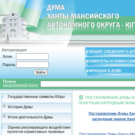
Авторизация
ОБЩИЕ СВЕДЕНИЯ О ДУ
Логин
КОМИТЕТЫ И КОМИССИ
Пароль
ФРАКЦИИ В ДУМЕ
Поиск
расширенный поиск
Государственные символы Югры
ПОСТАНОВЛЕНИЕ ДУМЫ ХАН
ПОЧЕТНЫМ НАГРУДНЫМ ЗНАКО
История Думы
Постановление Думы Хант
Итоги деятельности Думы
нагрудным знаком Хант
Оценка регулирующего воздействия
проектов нормативных правовых
Постановление Думы Ханты-Манс